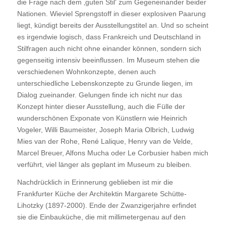
die Frage nach dem ‚guten Stil‘ zum Gegeneinander beider
Nationen. Wieviel Sprengstoff in dieser explosiven Paarung
liegt, kündigt bereits der Ausstellungstitel an. Und so scheint
es irgendwie logisch, dass Frankreich und Deutschland in
Stilfragen auch nicht ohne einander können, sondern sich
gegenseitig intensiv beeinflussen. Im Museum stehen die
verschiedenen Wohnkonzepte, denen auch
unterschiedliche Lebenskonzepte zu Grunde liegen, im
Dialog zueinander. Gelungen finde ich nicht nur das
Konzept hinter dieser Ausstellung, auch die Fülle der
wunderschönen Exponate von Künstlern wie Heinrich
Vogeler, Willi Baumeister, Joseph Maria Olbrich, Ludwig
Mies van der Rohe, René Lalique, Henry van de Velde,
Marcel Breuer, Alfons Mucha oder Le Corbusier haben mich
verführt, viel länger als geplant im Museum zu bleiben.
Nachdrücklich in Erinnerung geblieben ist mir die
Frankfurter Küche der Architektin Margarete Schütte-
Lihotzky (1897-2000). Ende der Zwanzigerjahre erfindet
sie die Einbauküche, die mit millimetergenau auf den