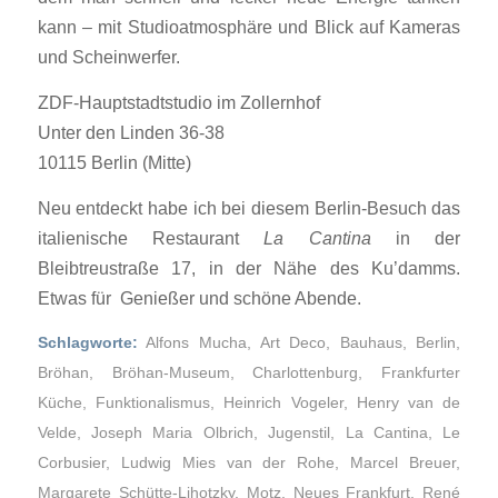
kann – mit Studioatmosphäre und Blick auf Kameras
und Scheinwerfer.
ZDF-Hauptstadtstudio im Zollernhof
Unter den Linden 36-38
10115
Berlin
(Mitte)
Neu entdeckt habe ich bei diesem Berlin-Besuch das
italienische Restaurant
La Cantina
in der
Bleibtreustraße 17, in der Nähe des Ku’damms.
Etwas für Genießer und schöne Abende.
Schlagworte:
Alfons Mucha
,
Art Deco
,
Bauhaus
,
Berlin
,
Bröhan
,
Bröhan-Museum
,
Charlottenburg
,
Frankfurter
Küche
,
Funktionalismus
,
Heinrich Vogeler
,
Henry van de
Velde
,
Joseph Maria Olbrich
,
Jugenstil
,
La Cantina
,
Le
Corbusier
,
Ludwig Mies van der Rohe
,
Marcel Breuer
,
Margarete Schütte-Lihotzky
,
Motz
,
Neues Frankfurt
,
René