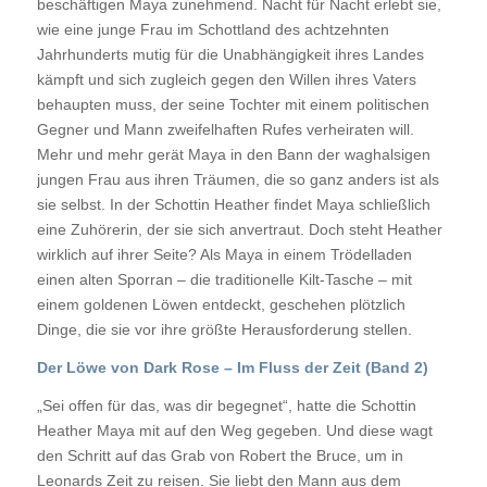
beschäftigen Maya zunehmend. Nacht für Nacht erlebt sie,
wie eine junge Frau im Schottland des achtzehnten
Jahrhunderts mutig für die Unabhängigkeit ihres Landes
kämpft und sich zugleich gegen den Willen ihres Vaters
behaupten muss, der seine Tochter mit einem politischen
Gegner und Mann zweifelhaften Rufes verheiraten will.
Mehr und mehr gerät Maya in den Bann der waghalsigen
jungen Frau aus ihren Träumen, die so ganz anders ist als
sie selbst. In der Schottin Heather findet Maya schließlich
eine Zuhörerin, der sie sich anvertraut. Doch steht Heather
wirklich auf ihrer Seite? Als Maya in einem Trödelladen
einen alten Sporran – die traditionelle Kilt-Tasche – mit
einem goldenen Löwen entdeckt, geschehen plötzlich
Dinge, die sie vor ihre größte Herausforderung stellen.
Der Löwe von Dark Rose – Im Fluss der Zeit (Band 2)
„Sei offen für das, was dir begegnet“, hatte die Schottin
Heather Maya mit auf den Weg gegeben. Und diese wagt
den Schritt auf das Grab von Robert the Bruce, um in
Leonards Zeit zu reisen. Sie liebt den Mann aus dem