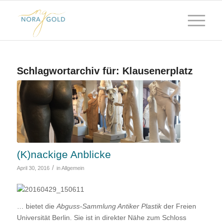
Schlagwortarchiv für:
Klausenerplatz
(K)nackige Anblicke
/
April 30, 2016
in
Allgemein
… bietet die
Abguss-Sammlung Antiker Plastik
der Freien
Universität Berlin. Sie ist in direkter Nähe zum Schloss