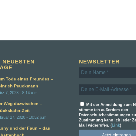
E NEUESTEN
NEWSLETTER
RÄGE
m Tode eines Freundes –
einrich Peuckmann
rz 7, 2023 - 8:14 a.m.
er Weg dazwischen –
Mit der Anmeldung zum Ne
stimme ich außerdem den
ückskäfer-Zeit
Datenschutzbestimmungen zu
bruar 27, 2020 - 10:52 p.m.
Zustimmung kann ich jeder Ze
Mail widerrufen. (
Link
)
nny und der Faun – das
chattenbuch