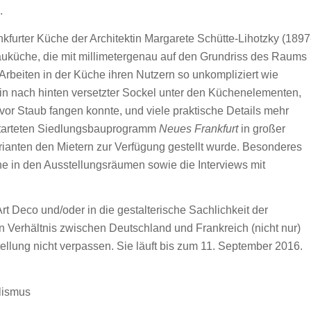
.
nkfurter Küche der Architektin Margarete Schütte-Lihotzky (1897
bauküche, die mit millimetergenau auf den Grundriss des Raums
eiten in der Küche ihren Nutzern so unkompliziert wie
in nach hinten versetzter Sockel unter den Küchenelementen,
or Staub fangen konnte, und viele praktische Details mehr
estarteten Siedlungsbauprogramm
Neues Frankfurt
in großer
rianten den Mietern zur Verfügung gestellt wurde. Besonderes
che in den Ausstellungsräumen sowie die Interviews mit
rt Deco und/oder in die gestalterische Sachlichkeit der
Verhältnis zwischen Deutschland und Frankreich (nicht nur)
tellung nicht verpassen. Sie läuft bis zum 11. September 2016.
lismus