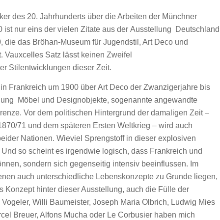
iker des 20. Jahrhunderts über die Arbeiten der Münchner
 ist nur eins der vielen Zitate aus der Ausstellung
Deutschland
0
, die das Bröhan-Museum für Jugendstil, Art Deco und
. Vauxcelles Satz lässt keinen Zweifel
r Stilentwicklungen dieser Zeit.
in Frankreich um 1900 über Art Deco der Zwanzigerjahre bis
ellung Möbel und Designobjekte, sogenannte angewandte
Grenze. Vor dem politischen Hintergrund der damaligen Zeit –
870/71 und dem späteren Ersten Weltkrieg – wird auch
ider Nationen. Wieviel Sprengstoff in dieser explosiven
n. Und so scheint es irgendwie logisch, dass Frankreich und
önnen, sondern sich gegenseitig intensiv beeinflussen. Im
en auch unterschiedliche Lebenskonzepte zu Grunde liegen,
s Konzept hinter dieser Ausstellung, auch die Fülle der
ogeler, Willi Baumeister, Joseph Maria Olbrich, Ludwig Mies
rcel Breuer, Alfons Mucha oder Le Corbusier haben mich