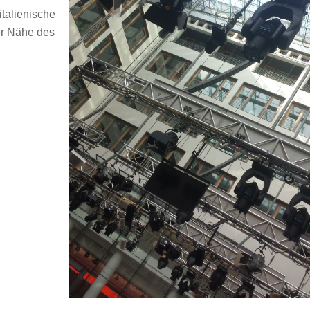
talienische
der Nähe des