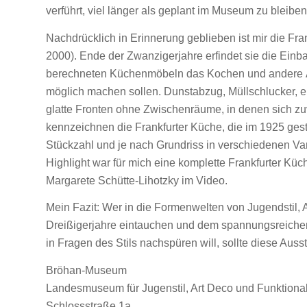
verführt, viel länger als geplant im Museum zu bleiben
Nachdrücklich in Erinnerung geblieben ist mir die Fra
2000). Ende der Zwanzigerjahre erfindet sie die Ein
berechneten Küchenmöbeln das Kochen und andere Arb
möglich machen sollen. Dunstabzug, Müllschlucker, e
glatte Fronten ohne Zwischenräume, in denen sich zuv
kennzeichnen die Frankfurter Küche, die im 1925 g
Stückzahl und je nach Grundriss in verschiedenen Va
Highlight war für mich eine komplette Frankfurter Kü
Margarete Schütte-Lihotzky im Video.
Mein Fazit: Wer in die Formenwelten von Jugendstil, A
Dreißigerjahre eintauchen und dem spannungsreichen 
in Fragen des Stils nachspüren will, sollte diese Auss
Bröhan-Museum
Landesmuseum für Jugenstil, Art Deco und Funktiona
Schlossstraße 1a