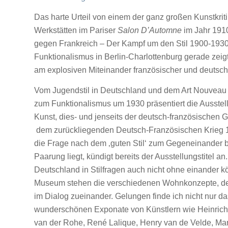
Das harte Urteil von einem der ganz großen Kunstkrit
Werkstätten im Pariser
Salon D’Automne
im Jahr 1910
gegen Frankreich – Der Kampf um den Stil 1900-193
Funktionalismus in Berlin-Charlottenburg gerade zeigt
am explosiven Miteinander französischer und deutsche
Vom Jugendstil in Deutschland und dem Art Nouveau 
zum Funktionalismus um 1930 präsentiert die Ausst
Kunst, dies- und jenseits der deutsch-französischen 
dem zurückliegenden Deutsch-Französischen Krieg 1
die Frage nach dem ‚guten Stil‘ zum Gegeneinander be
Paarung liegt, kündigt bereits der Ausstellungstitel a
Deutschland in Stilfragen auch nicht ohne einander k
Museum stehen die verschiedenen Wohnkonzepte, den
im Dialog zueinander. Gelungen finde ich nicht nur da
wunderschönen Exponate von Künstlern wie Heinrich V
van der Rohe, René Lalique, Henry van de Velde, Ma