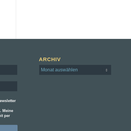
ARCHIV
wsletter
. Meine
it per