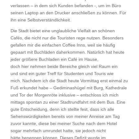
verlassen – in dem sich Kunden befanden -, um im Büro
seinen Laptop an den Drucker anschließen zu können. Für
ihn eine Selbstverständlichkeit.
Die Stadt bietet eine unglaubliche Vielfalt an schönen
Cafés, die nicht nur die Touristen rege nutzen. Besonders
gefallen mir die einfachen Coffee Inns, weil sie häufig
gepaart mit Buchläden daherkommen. Natürlich hat heute
jeder größere Buchladen ein Café im Hause,
doch hier nehmen beide Bereiche gleich viel Raum ein
und sind ein guter Treff für Studenten und Touris wie
mich. Nachdem ich die Stadt heute Vormittag erst einmal zu
Fuß erkundet habe – Gediminashügel mit Burg, Kathedrale
und Tor der Morgenröte inklusive – entschloss ich mich
mittags spontan zu einer Stadtrundfahrt mit dem Bus. Eine
gute Entscheidung, denn ich stellte fest, dass ich alle
Sehenswürdigkeiten bereits von meiner Anreise am Tag
zuvor kannte, diese bei meiner Suche nach dem Hotel
sogar mehrfach umrundet hatte, sie jedoch nicht
hätte benennen können. Dieses Defizit wurde im