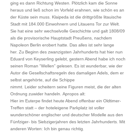
ging es dann Richtung Westen. Plötzlich kam die Sonne
heraus und ließ schon im Vorfeld erahnen, wie schön es an
der Küste sein muss. Klaipeda ist die drittgrößte litauische
Stadt mit 184.000 Einwohnern und Litauens Tor zur Welt.
Sie hat eine sehr wechselvolle Geschichte und galt 1808/09
als die provisorische Hauptstadt Preußens, nachdem
Napoleon Berlin erobert hatte. Das alles ist sehr lange
her. Zu Beginn des zwanzigsten Jahrhunderts hat hier nun
Eduard von Keyserling gelebt, gestern Abend habe ich noch
seinen Roman “Wellen” gelesen. Es ist wunderbar, wie der
Autor die Gesellschaftsregeln des damaligen Adels, dem er
selbst angehörte, auf die Schippe
nimmt. Leider scheitern seine Figuren meist, die der alten
Ordnung zuwider handeln. Apropos alt:
Hier im Euterpe findet heute Abend offenbar ein Oldtimer-
Treffen statt – der hoteleigene Parkplatz ist voller
wunderschöner englischer und deutscher Modelle aus den
Fünfziger- bis Siebzigerjahren des letzten Jahrhunderts. Mit
anderen Worten: Ich bin genau richtig.