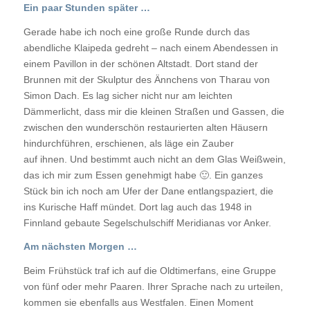
Ein paar Stunden später …
Gerade habe ich noch eine große Runde durch das
abendliche Klaipeda gedreht – nach einem Abendessen in
einem Pavillon in der schönen Altstadt. Dort stand der
Brunnen mit der Skulptur des Ännchens von Tharau von
Simon Dach. Es lag sicher nicht nur am leichten
Dämmerlicht, dass mir die kleinen Straßen und Gassen, die
zwischen den wunderschön restaurierten alten Häusern
hindurchführen, erschienen, als läge ein Zauber
auf ihnen. Und bestimmt auch nicht an dem Glas Weißwein,
das ich mir zum Essen genehmigt habe
🙂
. Ein ganzes
Stück bin ich noch am Ufer der Dane entlangspaziert, die
ins Kurische Haff mündet. Dort lag auch das 1948 in
Finnland gebaute Segelschulschiff Meridianas vor Anker.
Am nächsten Morgen …
Beim Frühstück traf ich auf die Oldtimerfans, eine Gruppe
von fünf oder mehr Paaren. Ihrer Sprache nach zu urteilen,
kommen sie ebenfalls aus Westfalen. Einen Moment