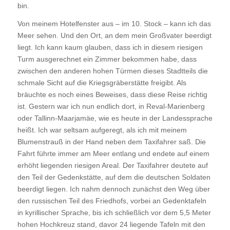
bin.
Von meinem Hotelfenster aus – im 10. Stock – kann ich das
Meer sehen. Und den Ort, an dem mein Großvater beerdigt
liegt. Ich kann kaum glauben, dass ich in diesem riesigen
Turm ausgerechnet ein Zimmer bekommen habe, dass
zwischen den anderen hohen Türmen dieses Stadtteils die
schmale Sicht auf die Kriegsgräberstätte freigibt. Als
bräuchte es noch eines Beweises, dass diese Reise richtig
ist. Gestern war ich nun endlich dort, in Reval-Marienberg
oder Tallinn-Maarjamäe, wie es heute in der Landessprache
heißt. Ich war seltsam aufgeregt, als ich mit meinem
Blumenstrauß in der Hand neben dem Taxifahrer saß. Die
Fahrt führte immer am Meer entlang und endete auf einem
erhöht liegenden riesigen Areal. Der Taxifahrer deutete auf
den Teil der Gedenkstätte, auf dem die deutschen Soldaten
beerdigt liegen. Ich nahm dennoch zunächst den Weg über
den russischen Teil des Friedhofs, vorbei an Gedenktafeln
in kyrillischer Sprache, bis ich schließlich vor dem 5,5 Meter
hohen Hochkreuz stand, davor 24 liegende Tafeln mit den