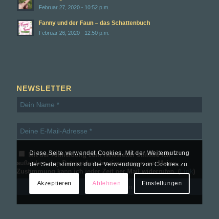
Februar 27, 2020 - 10:52 p.m.
Fanny und der Faun – das Schattenbuch
Februar 26, 2020 - 12:50 p.m.
NEWSLETTER
Diese Seite verwendet Cookies. Mit der Weiternutzung
Mit der Anmeldung zum Newsletter stimme ich
außerdem den Datenschutzbestimmungen zu. Meine
der Seite, stimmst du die Verwendung von Cookies zu.
Zustimmung kann ich jeder Zeit per Mail widerrufen. (
Link
)
Akzeptieren
Ablehnen
Einstellungen