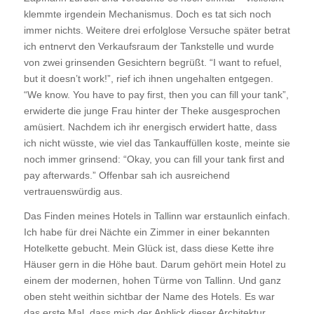
klemmte irgendein Mechanismus. Doch es tat sich noch
immer nichts. Weitere drei erfolglose Versuche später betrat
ich entnervt den Verkaufsraum der Tankstelle und wurde
von zwei grinsenden Gesichtern begrüßt. “I want to refuel,
but it doesn’t work!”, rief ich ihnen ungehalten entgegen.
“We know. You have to pay first, then you can fill your tank”,
erwiderte die junge Frau hinter der Theke ausgesprochen
amüsiert. Nachdem ich ihr energisch erwidert hatte, dass
ich nicht wüsste, wie viel das Tankauffüllen koste, meinte sie
noch immer grinsend: “Okay, you can fill your tank first and
pay afterwards.” Offenbar sah ich ausreichend
vertrauenswürdig aus.
Das Finden meines Hotels in Tallinn war erstaunlich einfach.
Ich habe für drei Nächte ein Zimmer in einer bekannten
Hotelkette gebucht. Mein Glück ist, dass diese Kette ihre
Häuser gern in die Höhe baut. Darum gehört mein Hotel zu
einem der modernen, hohen Türme von Tallinn. Und ganz
oben steht weithin sichtbar der Name des Hotels. Es war
das erste Mal, dass mich der Anblick dieser Architektur