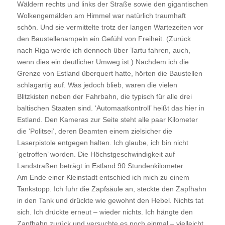
Wäldern rechts und links der Straße sowie den gigantischen
Wolkengemälden am Himmel war natürlich traumhaft
schön. Und sie vermittelte trotz der langen Wartezeiten vor
den Baustellenampeln ein Gefühl von Freiheit. (Zurück
nach Riga werde ich dennoch über Tartu fahren, auch,
wenn dies ein deutlicher Umweg ist.) Nachdem ich die
Grenze von Estland überquert hatte, hörten die Baustellen
schlagartig auf. Was jedoch blieb, waren die vielen
Blitzkisten neben der Fahrbahn, die typisch für alle drei
baltischen Staaten sind. ‘Automaatkontroll’ heißt das hier in
Estland. Den Kameras zur Seite steht alle paar Kilometer
die ‘Politsei’, deren Beamten einem zielsicher die
Laserpistole entgegen halten. Ich glaube, ich bin nicht
‘getroffen’ worden. Die Höchstgeschwindigkeit auf
Landstraßen beträgt in Estland 90 Stundenkilometer.
Am Ende einer Kleinstadt entschied ich mich zu einem
Tankstopp. Ich fuhr die Zapfsäule an, steckte den Zapfhahn
in den Tank und drückte wie gewohnt den Hebel. Nichts tat
sich. Ich drückte erneut – wieder nichts. Ich hängte den
Zapfhahn zurück und versuchte es noch einmal – vielleicht