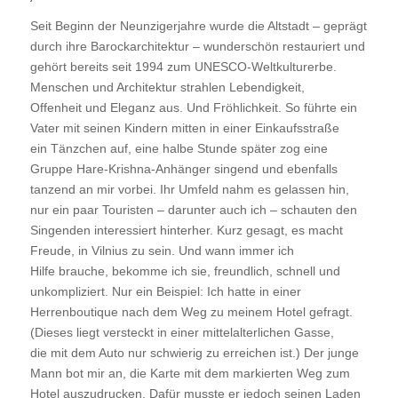
Seit Beginn der Neunzigerjahre wurde die Altstadt – geprägt
durch ihre Barockarchitektur – wunderschön restauriert und
gehört bereits seit 1994 zum UNESCO-Weltkulturerbe.
Menschen und Architektur strahlen Lebendigkeit,
Offenheit und Eleganz aus. Und Fröhlichkeit. So führte ein
Vater mit seinen Kindern mitten in einer Einkaufsstraße
ein Tänzchen auf, eine halbe Stunde später zog eine
Gruppe Hare-Krishna-Anhänger singend und ebenfalls
tanzend an mir vorbei. Ihr Umfeld nahm es gelassen hin,
nur ein paar Touristen – darunter auch ich – schauten den
Singenden interessiert hinterher. Kurz gesagt, es macht
Freude, in Vilnius zu sein. Und wann immer ich
Hilfe brauche, bekomme ich sie, freundlich, schnell und
unkompliziert. Nur ein Beispiel: Ich hatte in einer
Herrenboutique nach dem Weg zu meinem Hotel gefragt.
(Dieses liegt versteckt in einer mittelalterlichen Gasse,
die mit dem Auto nur schwierig zu erreichen ist.) Der junge
Mann bot mir an, die Karte mit dem markierten Weg zum
Hotel auszudrucken. Dafür musste er jedoch seinen Laden