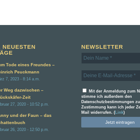
E NEUESTEN
NEWSLETTER
RÄGE
m Tode eines Freundes –
einrich Peuckmann
rz 7, 2023 - 8:14 a.m.
er Weg dazwischen –
Mit der Anmeldung zum Ne
stimme ich außerdem den
ückskäfer-Zeit
Datenschutzbestimmungen zu
bruar 27, 2020 - 10:52 p.m.
Zustimmung kann ich jeder Ze
Mail widerrufen. (
Link
)
nny und der Faun – das
chattenbuch
bruar 26, 2020 - 12:50 p.m.