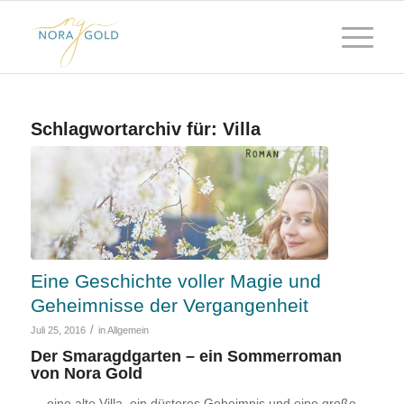
Schlagwortarchiv für:
Villa
Eine Geschichte voller Magie und
Geheimnisse der Vergangenheit
/
Juli 25, 2016
in
Allgemein
Der Smaragdgarten – ein Sommerroman
von Nora Gold
— eine alte Villa, ein düsteres Geheimnis und eine große