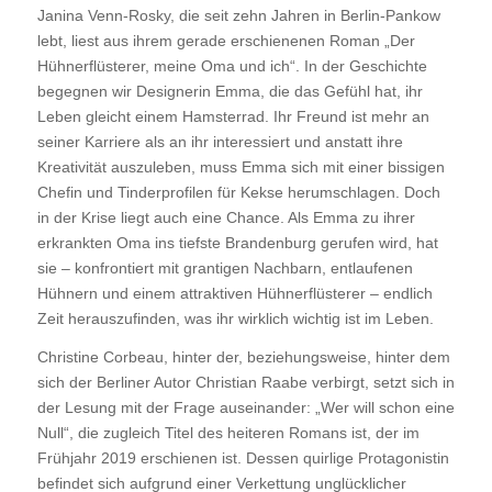
Janina Venn-Rosky, die seit zehn Jahren in Berlin-Pankow
lebt, liest aus ihrem gerade erschienenen Roman „Der
Hühnerflüsterer, meine Oma und ich“. In der Geschichte
begegnen wir Designerin Emma, die das Gefühl hat, ihr
Leben gleicht einem Hamsterrad. Ihr Freund ist mehr an
seiner Karriere als an ihr interessiert und anstatt ihre
Kreativität auszuleben, muss Emma sich mit einer bissigen
Chefin und Tinderprofilen für Kekse herumschlagen. Doch
in der Krise liegt auch eine Chance. Als Emma zu ihrer
erkrankten Oma ins tiefste Brandenburg gerufen wird, hat
sie – konfrontiert mit grantigen Nachbarn, entlaufenen
Hühnern und einem attraktiven Hühnerflüsterer – endlich
Zeit herauszufinden, was ihr wirklich wichtig ist im Leben.
Christine Corbeau, hinter der, beziehungsweise, hinter dem
sich der Berliner Autor Christian Raabe verbirgt, setzt sich in
der Lesung mit der Frage auseinander: „Wer will schon eine
Null“, die zugleich Titel des heiteren Romans ist, der im
Frühjahr 2019 erschienen ist. Dessen quirlige Protagonistin
befindet sich aufgrund einer Verkettung unglücklicher