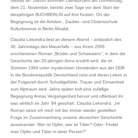
Gestalt an. Darum kommen Literaturfans am Donnerstag,
dem 21. November, bereits zwei Tage vor dem Start der
diesjährigen BUCHBERLIN auf ihre Kosten. Ort der
Begegnung ist die Artisten-, Zauber- und Clownsschule
Kulturbremse in Berlin-Moabit.
Claudia Lekondra liest an diesem Abend – anlässlich des
30. Jahrestags des Mauerfalls – aus ihrem 2005
erschienenen Roman „Brüder und Schwestern“, in dem die
Geschichte der 20-jährigen Anna erzählt wird, die im
Sommer 1984 unter mysteriösen Umständen aus der DDR
in die Bundesrepublik Deutschland reist und deren Leben in
der Folgezeit durch Schuldgefühle, Trauer und Einsamkeit
zum Alptraum wird. Jahre später holt eine zufällige
Begegnung Annas Vergangenheit hervor und offenbart ihr,
was wirklich im Jahr ’84 geschah. Claudia Lekondra: „Im
Roman setze ich mich mit der immer wieder gestellten
Frage im Zusammenhang unserer deutschen Geschichte
auseinander: Wer ist Opfer, wer ist Täter? Oder: Findet
man Opfer und Täter in einer Person?“