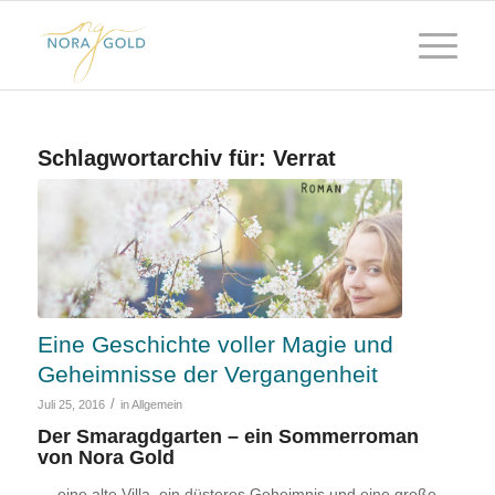
Schlagwortarchiv für:
Verrat
Eine Geschichte voller Magie und
Geheimnisse der Vergangenheit
/
Juli 25, 2016
in
Allgemein
Der Smaragdgarten – ein Sommerroman
von Nora Gold
— eine alte Villa, ein düsteres Geheimnis und eine große