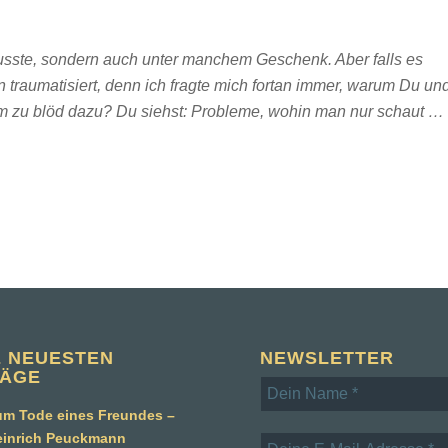
musste, sondern auch unter manchem Geschenk. Aber falls es
traumatisiert, denn ich fragte mich fortan immer, warum Du un
am zu blöd dazu? Du siehst: Probleme, wohin man nur schaut …
E NEUESTEN
NEWSLETTER
RÄGE
m Tode eines Freundes –
einrich Peuckmann