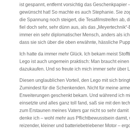
ist gespannt, entfernt vorsichtig das Geschenkpapier
gewünscht hat! So machte es auch Stephanie. Sie zog ga
die Spannung noch steigert, die Tesafilmstreifen ab, 
fiel doch sehr, sehr dünn aus, als das „Meyertechnik
immer ein sehr diplomatischer Mensch, anders als ich:
dass sie sich über die oben erwähnte, hässliche Pupp
Ich hatte da immer mehr Glück. Ich bekam meist Stofft
Lego ist auch ungemein praktisch: Man braucht ein
dazukaufen. Und so freute ich mich immer sehr über L
Diesen unglaublichen Vorteil, den Lego mit sich bring
Zumindest für die Schenkenden. Nicht für meine arme 
Erweiterungen geschenkt bekam. Und während ich mi
einsetzte und alles ganz toll fand, saß sie mit den t
zum Erstaunen meines Vaters gar nicht so sehr damit a
denke ich – wohl mehr aus Pflichtbewusstsein damit, 
reizender, kleiner und batteriebetriebener Motor – erg