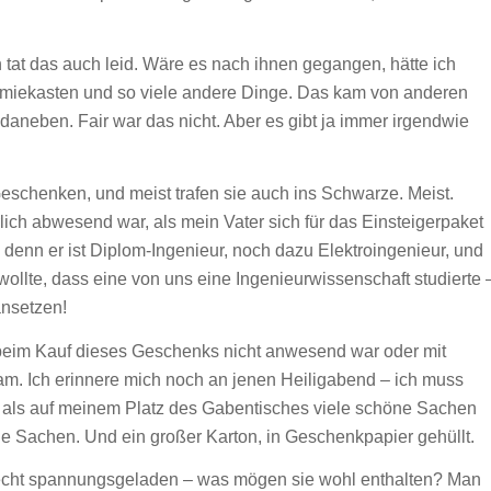
at das auch leid. Wäre es nach ihnen gegangen, hätte ich
iekasten und so viele andere Dinge. Das kam von anderen
aneben. Fair war das nicht. Aber es gibt ja immer irgendwie
schenken, und meist trafen sie auch ins Schwarze. Meist.
lich abwesend war, als mein Vater sich für das Einsteigerpaket
 denn er ist Diplom-Ingenieur, noch dazu Elektroingenieur, und
wollte, dass eine von uns eine Ingenieurwissenschaft studierte 
ansetzen!
r beim Kauf dieses Geschenks nicht anwesend war oder mit
m. Ich erinnere mich noch an jenen Heiligabend – ich muss
-, als auf meinem Platz des Gabentisches viele schöne Sachen
ne Sachen. Und ein großer Karton, in Geschenkpapier gehüllt.
recht spannungsgeladen – was mögen sie wohl enthalten? Man