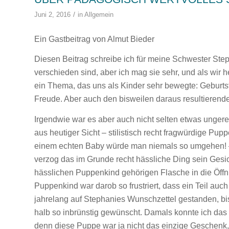
/
Juni 2, 2016
in
Allgemein
Ein Gastbeitrag von Almut Bieder
Diesen Beitrag schreibe ich für meine Schwester Step
verschieden sind, aber ich mag sie sehr, und als wir h
ein Thema, das uns als Kinder sehr bewegte: Geburt
Freude. Aber auch den bisweilen daraus resultierend
Irgendwie war es aber auch nicht selten etwas ungere
aus heutiger Sicht – stilistisch recht fragwürdige P
einem echten Baby würde man niemals so umgehen! –
verzog das im Grunde recht hässliche Ding sein Gesi
hässlichen Puppenkind gehörigen Flasche in die Öffn
Puppenkind war darob so frustriert, dass ein Teil auc
jahrelang auf Stephanies Wunschzettel gestanden, bis
halb so inbrünstig gewünscht. Damals konnte ich das no
denn diese Puppe war ja nicht das einzige Geschenk,