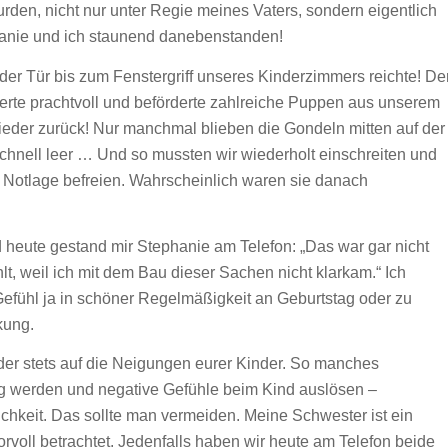
urden, nicht nur unter Regie meines Vaters, sondern eigentlich
anie und ich staunend danebenstanden!
der Tür bis zum Fenstergriff unseres Kinderzimmers reichte! De
onierte prachtvoll und beförderte zahlreiche Puppen aus unserem
ieder zurück! Nur manchmal blieben die Gondeln mitten auf der
schnell leer … Und so mussten wir wiederholt einschreiten und
Notlage befreien. Wahrscheinlich waren sie danach
d heute gestand mir Stephanie am Telefon: „Das war gar nicht
lt, weil ich mit dem Bau dieser Sachen nicht klarkam.“ Ich
Gefühl ja in schöner Regelmäßigkeit an Geburtstag oder zu
kung.
nder stets auf die Neigungen eurer Kinder. So manches
 werden und negative Gefühle beim Kind auslösen –
chkeit. Das sollte man vermeiden. Meine Schwester ist ein
rvoll betrachtet. Jedenfalls haben wir heute am Telefon beide