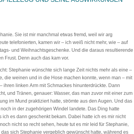
hanie. Sie ist mir manchmal etwas fremd, weil wir arg
eute telefonierten, kamen wir – ich weiß nicht mehr, wie – auf
stags- und Weihnachtsgeschenke. Und die daraus resultierende
en Frust. Denn auch das kam vor.
cht: Stephanie wünschte sich lange Zeit nichts mehr als eine –
uppe, die weinen und in die Hose machen konnte, wenn man – mit
 ihren linken Arm mit Schmackes hinunterdrückte. Dann
cht, und Tränen, genauer: Wasser, das man zuvor mit einer zum
ung im Mund praktiziert hatte, strömte aus den Augen. Und das
h noch in der zugehörigen Windel landete. Das Ding hatte
 ich es dann geschenkt bekam. Dabei hatte ich es mir nicht
ch nicht so recht sehen, heute tut es mir leid für Stephanie,
 das sich Stephanie vergeblich gewünscht hatte, während es