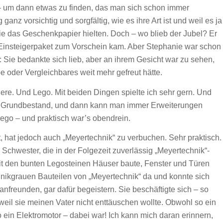
 – um dann etwas zu finden, das man sich schon immer
nz vorsichtig und sorgfältig, wie es ihre Art ist und weil es ja
die das Geschenkpapier hielten. Doch – wo blieb der Jubel? Er
“-Einsteigerpaket zum Vorschein kam. Aber Stephanie war schon
 Sie bedankte sich lieb, aber an ihrem Gesicht war zu sehen,
e oder Vergleichbares weit mehr gefreut hätte.
iere. Und Lego. Mit beiden Dingen spielte ich sehr gern. Und
en Grundbestand, und dann kann man immer Erweiterungen
ego – und praktisch war’s obendrein.
t, hat jedoch auch „Meyertechnik“ zu verbuchen. Sehr praktisch.
Schwester, die in der Folgezeit zuverlässig „Meyertechnik“-
t den bunten Legosteinen Häuser baute, Fenster und Türen
echnikgrauen Bauteilen von „Meyertechnik“ da und konnte sich
nfreunden, gar dafür begeistern. Sie beschäftigte sich – so
weil sie meinen Vater nicht enttäuschen wollte. Obwohl so ein
o ein Elektromotor – dabei war! Ich kann mich daran erinnern,