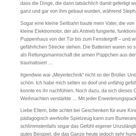
dass die Dinge, die dann tatsächlich damit gefertigt w
ganz und gar von ihm gebaut wurden, während Steph
Sogar eine kleine Seilbahn baute mein Vater, die von 
kleine Elektromotor, der als Antrieb fungierte, funkti
Puppenhaus von der Tür bis zum Fenstergriff – und w
gefährlichen Strecke stehen. Die Batterien waren so 
als Rettungsmannschaft die armen Püppchen aus der 
traumatisiert …
Irgendwie war „Meyertechnik“ nicht so der Brüller. Un
schön. Ich habe mich selten so doof und unfähig gefüh
konnte es ihr nachfühlen. Noch dazu, da sich dieses 
Weihnachten verstärkte … Mit jeder Erweiterungspac
Liebe Eltern, bitte achtet bei Geschenken für eure Ki
pädagogisch wertvolle Spielzeug kann zum Bumerang
schlimmstenfalls sogar das Gefühl eigener Unzulängli
gutes Beispiel, die das Ganze heute jedoch sehr humo