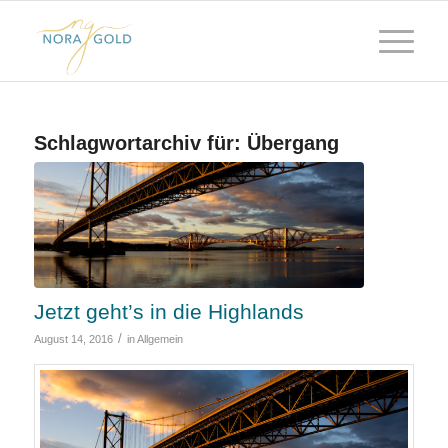
Schlagwortarchiv für:
Übergang
Jetzt geht’s in die Highlands
/
August 14, 2016
in
Allgemein