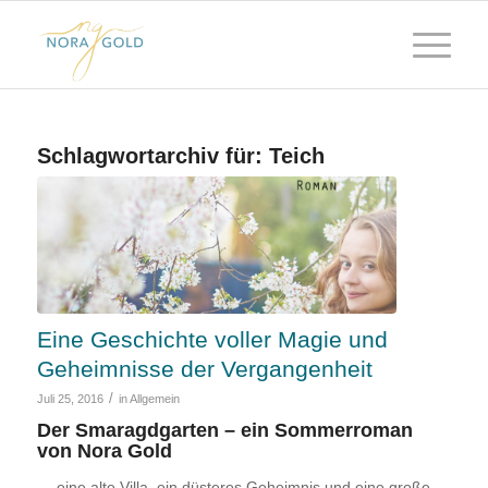
Schlagwortarchiv für:
Teich
Eine Geschichte voller Magie und
Geheimnisse der Vergangenheit
/
Juli 25, 2016
in
Allgemein
Der Smaragdgarten – ein Sommerroman
von Nora Gold
— eine alte Villa, ein düsteres Geheimnis und eine große