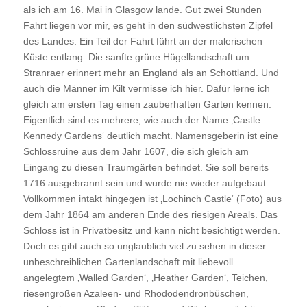
als ich am 16. Mai in Glasgow lande. Gut zwei Stunden
Fahrt liegen vor mir, es geht in den südwestlichsten Zipfel
des Landes. Ein Teil der Fahrt führt an der malerischen
Küste entlang. Die sanfte grüne Hügellandschaft um
Stranraer erinnert mehr an England als an Schottland. Und
auch die Männer im Kilt vermisse ich hier. Dafür lerne ich
gleich am ersten Tag einen zauberhaften Garten kennen.
Eigentlich sind es mehrere, wie auch der Name ‚Castle
Kennedy Gardens‘ deutlich macht. Namensgeberin ist eine
Schlossruine aus dem Jahr 1607, die sich gleich am
Eingang zu diesen Traumgärten befindet. Sie soll bereits
1716 ausgebrannt sein und wurde nie wieder aufgebaut.
Vollkommen intakt hingegen ist ‚Lochinch Castle‘ (Foto) aus
dem Jahr 1864 am anderen Ende des riesigen Areals. Das
Schloss ist in Privatbesitz und kann nicht besichtigt werden.
Doch es gibt auch so unglaublich viel zu sehen in dieser
unbeschreiblichen Gartenlandschaft mit liebevoll
angelegtem ‚Walled Garden‘, ‚Heather Garden‘, Teichen,
riesengroßen Azaleen- und Rhododendronbüschen,