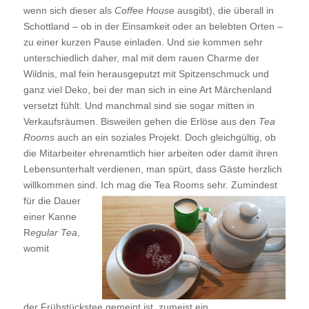
wenn sich dieser als
Coffee House
ausgibt), die überall in
Schottland – ob in der Einsamkeit oder an belebten Orten –
zu einer kurzen Pause einladen. Und sie kommen sehr
unterschiedlich daher, mal mit dem rauen Charme der
Wildnis, mal fein herausgeputzt mit Spitzenschmuck und
ganz viel Deko, bei der man sich in eine Art Märchenland
versetzt fühlt. Und manchmal sind sie sogar mitten in
Verkaufsräumen. Bisweilen gehen die Erlöse aus den
Tea
Rooms
auch an ein soziales Projekt. Doch gleichgültig, ob
die Mitarbeiter ehrenamtlich hier arbeiten oder damit ihren
Lebensunterhalt verdienen, man spürt, dass Gäste herzlich
willkommen sind. Ich mag die Tea Rooms sehr.
Zumindest
für die Dauer
einer Kanne
R
egular Tea
,
womit
der Frühstückstee gemeint ist, zumeist ein