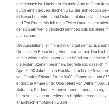
erschlossen ist. Nachdem ich mein Auto auf dem riesi
durch einen großen, flachen Bau, der sich jedoch geko
ist Besucherzentrum und Dokumentationsstätte dieser 
und Tea Room. Als ich mein Ticket kaufe, macht mich 
der sich ein wenig versteckt befinden soll. Ich stelle
anzuschauen.
Die Ausstellung ist informativ und gut gemacht. Dann 
Die meisten Besucher gehen daran vorbei. Doch ich 
Immer wieder blickt er von einer Wand zur nächsten. Si
die ersten Szenen beginnen, begreife ich, dass ich mic
April. 5000 Jakobiten in Hochlandtracht mit Gewehre
von Charles Edward Stuart 8000 Infanteristen und 850
englische Armee unter Oberbefehl von Wilhelm August
Soldaten, Söldnern, Hannoveranern, aber auch regie
beim Anblick der angreifenden Highlander nachvollzie
anarchisch empfunden wurde.