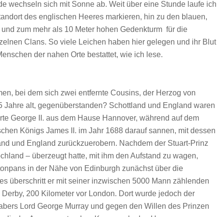
de wechseln sich mit Sonne ab. Weit über eine Stunde laufe ich
tandort des englischen Heeres markieren, hin zu den blauen,
n und zum mehr als 10 Meter hohen Gedenkturm für die
elnen Clans. So viele Leichen haben hier gelegen und ihr Blut
enschen der nahen Orte bestattet, wie ich lese.
en, bei dem sich zwei entfernte Cousins, der Herzog von
25 Jahre alt, gegenüberstanden? Schottland und England waren
ierte George II. aus dem Hause Hannover, während auf dem
ischen Königs James II. im Jahr 1688 darauf sannen, mit dessen
land und England zurückzuerobern. Nachdem der Stuart-Prinz
hland – überzeugt hatte, mit ihm den Aufstand zu wagen,
stonpans in der Nähe von Edinburgh zunächst über die
s überschritt er mit seiner inzwischen 5000 Mann zählenden
 Derby, 200 Kilometer vor London. Dort wurde jedoch der
abers Lord George Murray und gegen den Willen des Prinzen