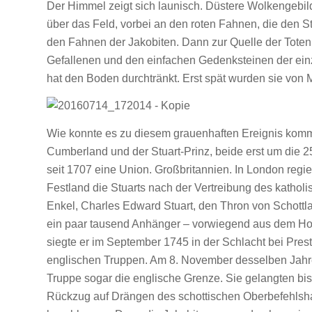
Der Himmel zeigt sich launisch. Düstere Wolkengebil
über das Feld, vorbei an den roten Fahnen, die den S
den Fahnen der Jakobiten. Dann zur Quelle der Tote
Gefallenen und den einfachen Gedenksteinen der einz
hat den Boden durchtränkt. Erst spät wurden sie von M
Wie konnte es zu diesem grauenhaften Ereignis komm
Cumberland und der Stuart-Prinz, beide erst um die 
seit 1707 eine Union. Großbritannien. In London reg
Festland die Stuarts nach der Vertreibung des kathol
Enkel, Charles Edward Stuart, den Thron von Schott
ein paar tausend Anhänger – vorwiegend aus dem Hoc
siegte er im September 1745 in der Schlacht bei Pre
englischen Truppen. Am 8. November desselben Jahre
Truppe sogar die englische Grenze. Sie gelangten bis
Rückzug auf Drängen des schottischen Oberbefehlsh