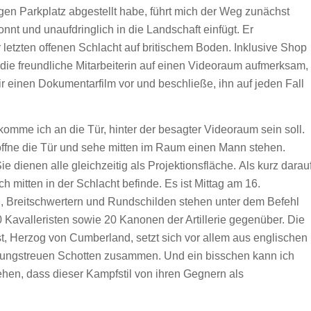
gen Parkplatz abgestellt habe, führt mich der Weg zunächst
nnt und unaufdringlich in die Landschaft einfügt. Er
letzten offenen Schlacht auf britischem Boden. Inklusive Shop
die freundliche Mitarbeiterin auf einen Videoraum aufmerksam,
 mir einen Dokumentarfilm vor und beschließe, ihn auf jeden Fall
komme ich an die Tür, hinter der besagter Videoraum sein soll.
öffne die Tür und sehe mitten im Raum einen Mann stehen.
e dienen alle gleichzeitig als Projektionsfläche. Als kurz darau
h mitten in der Schlacht befinde. Es ist Mittag am 16.
n, Breitschwertern und Rundschilden stehen unter dem Befehl
 Kavalleristen sowie 20 Kanonen der Artillerie gegenüber. Die
, Herzog von Cumberland, setzt sich vor allem aus englischen
rungstreuen Schotten zusammen. Und ein bisschen kann ich
hen, dass dieser Kampfstil von ihren Gegnern als