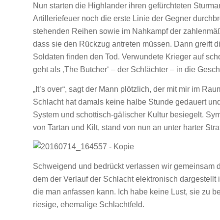
Nun starten die Highlander ihren gefürchteten Sturman
Artilleriefeuer noch die erste Linie der Gegner durch
stehenden Reihen sowie im Nahkampf der zahlenmäßi
dass sie den Rückzug antreten müssen. Dann greift di
Soldaten finden den Tod. Verwundete Krieger auf sch
geht als ‚The Butcher‘ – der Schlächter – in die Gesch
„It’s over“, sagt der Mann plötzlich, der mit mir im Rau
Schlacht hat damals keine halbe Stunde gedauert und
System und schottisch-gälischer Kultur besiegelt. S
von Tartan und Kilt, stand von nun an unter harter Stra
Schweigend und bedrückt verlassen wir gemeinsam den
dem der Verlauf der Schlacht elektronisch dargestellt
die man anfassen kann. Ich habe keine Lust, sie zu b
riesige, ehemalige Schlachtfeld.