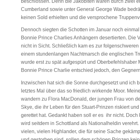
beschlossen. Denn die Jakobiten waren durch zwei
Cumberland sowie unter General George Wade bedrä
keinen Sold erhielten und die versprochene Truppenv
Dennoch siegten die Schotten im Januar noch einmal b
Bonnie Prince Charlies Anhängern desertierten. Die 
nicht in Sicht. Schließlich kam es zur folgenschwer
einem stundenlangen Nachtmarsch die englischen Tru
wurde erst zu spät aufgespürt und Oberbefehlshaber M
Bonnie Prince Charlie entschied jedoch, den Gegnern
Inzwischen hat sich die Sonne durchgesetzt und ich b
letztes Mal über das so friedlich wirkende Moor. Mei
wandern zu Flora MacDonald, der jungen Frau von der
Skye, die ihr Leben für den Stuart-Prinzen riskiert und
gerettet hat. Gedankt haben soll er es ihr nicht. Doch 
wird seitdem in Schottland als Nationalheldin verehrt.
vielen, vielen Highlander, die für seine Sache gekämp
und gestorben sind, sollen dem schönen Prinzen kei