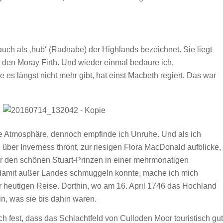
auch als ‚hub‘ (Radnabe) der Highlands bezeichnet. Sie liegt
den Moray Firth. Und wieder einmal bedaure ich,
ie es längst nicht mehr gibt, hat einst Macbeth regiert. Das war
e Atmosphäre, dennoch empfinde ich Unruhe. Und als ich
 über Inverness thront, zur riesigen Flora MacDonald aufblicke,
r den schönen Stuart-Prinzen in einer mehrmonatigen
nd damit außer Landes schmuggeln konnte, mache ich mich
r heutigen Reise. Dorthin, wo am 16. April 1746 das Hochland
in, was sie bis dahin waren.
 fest, dass das Schlachtfeld von Culloden Moor touristisch gut