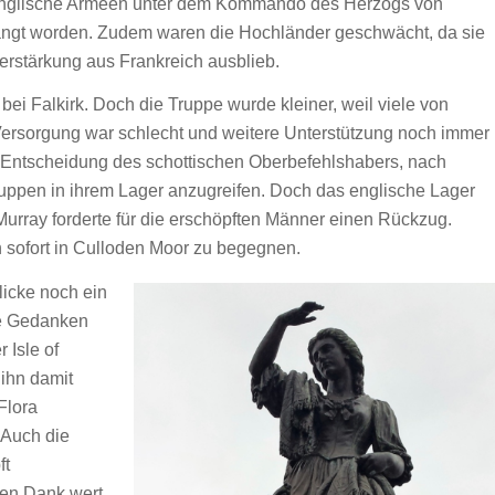
 englische Armeen unter dem Kommando des Herzogs von
ngt worden. Zudem waren die Hochländer geschwächt, da sie
erstärkung aus Frankreich ausblieb.
ei Falkirk. Doch die Truppe wurde kleiner, weil viele von
Versorgung war schlecht und weitere Unterstützung noch immer
en Entscheidung des schottischen Oberbefehlshabers, nach
ppen in ihrem Lager anzugreifen. Doch das englische Lager
urray forderte für die erschöpften Männer einen Rückzug.
 sofort in Culloden Moor zu begegnen.
licke noch ein
ne Gedanken
 Isle of
 ihn damit
Flora
 Auch die
ft
nen Dank wert