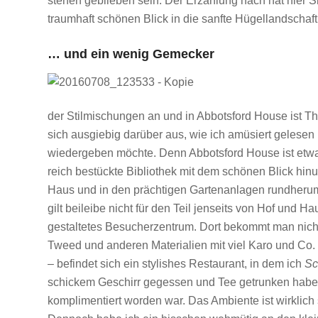
stehen geblieben sein. Der Erzählung nach hat hier S
traumhaft schönen Blick in die sanfte Hügellandschaf
… und ein wenig Gemecker
der Stilmischungen an und in Abbotsford House ist 
sich ausgiebig darüber aus, wie ich amüsiert gelesen h
wiedergeben möchte. Denn Abbotsford House ist etwas
reich bestückte Bibliothek mit dem schönen Blick hinu
Haus und in den prächtigen Gartenanlagen rundherum n
gilt beileibe nicht für den Teil jenseits von Hof und 
gestaltetes Besucherzentrum. Dort bekommt man nicht 
Tweed und anderen Materialien mit viel Karo und Co.
– befindet sich ein stylishes Restaurant, in dem ich
Sc
schickem Geschirr gegessen und Tee getrunken habe, 
komplimentiert worden war. Das Ambiente ist wirklich