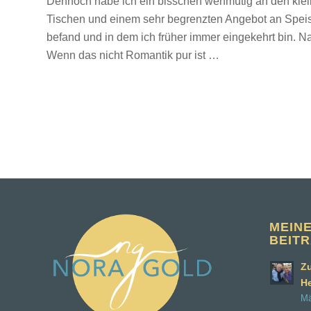
Dennoch habe ich ein bisschen wehmütig an den kle
Tischen und einem sehr begrenzten Angebot an Spei
befand und in dem ich früher immer eingekehrt bin. Na
Wenn das nicht Romantik pur ist …
MEIN
BEIT
Zu
H
Mä