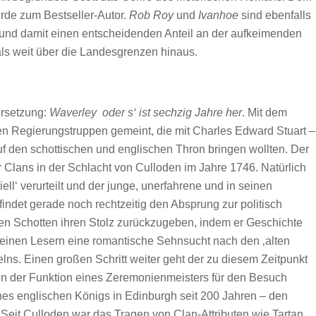
urde zum Bestseller-Autor.
Rob Roy
und
Ivanhoe
sind ebenfalls
 und damit einen entscheidenden Anteil an der aufkeimenden
ls weit über die Landesgrenzen hinaus.
rsetzung:
Waverley oder s‘ ist sechzig Jahre her
. Mit dem
hen Regierungstruppen gemeint, die mit Charles Edward Stuart –
uf den schottischen und englischen Thron bringen wollten. Der
 Clans in der Schlacht von Culloden im Jahre 1746. Natürlich
iell‘ verurteilt und der junge, unerfahrene und in seinen
det gerade noch rechtzeitig den Absprung zur politisch
 den Schotten ihren Stolz zurückzugeben, indem er Geschichte
 seinen Lesern eine romantische Sehnsucht nach den ‚alten
elns. Einen großen Schritt weiter geht der zu diesem Zeitpunkt
2 in der Funktion eines Zeremonienmeisters für den Besuch
nes englischen Königs in Edinburgh seit 200 Jahren – den
t. Seit Culloden war das Tragen von Clan-Attributen wie Tartan