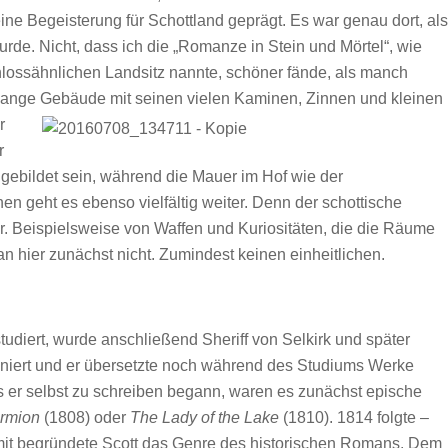
ne Begeisterung für Schottland geprägt. Es war genau dort, als
de. Nicht, dass ich die „Romanze in Stein und Mörtel“, wie
chlossähnlichen Landsitz nannte, schöner fände, als manch
 lange Gebäude mit
seinen vielen Kaminen, Zinnen und kleinen
r
r
ebildet sein, während die Mauer im Hof wie der
n geht es ebenso vielfältig weiter. Denn der schottische
er. Beispielsweise von Waffen und Kuriositäten, die die Räume
n hier zunächst nicht. Zumindest keinen einheitlichen.
tudiert, wurde anschließend Sheriff von Selkirk und später
sziniert und er übersetzte noch während des Studiums Werke
ls er selbst zu schreiben begann, waren es zunächst epische
rmion
(1808) oder
The Lady of the Lake
(1810). 1814 folgte –
t begründete Scott das Genre des historischen Romans. Dem