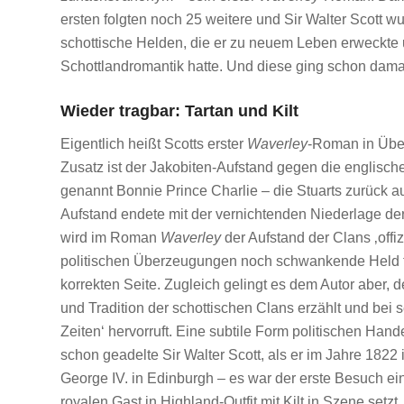
ersten folgten noch 25 weitere und Sir Walter Scott w
schottische Helden, die er zu neuem Leben erweckte
Schottlandromantik hatte. Und diese ging schon dama
Wieder tragbar: Tartan und Kilt
Eigentlich heißt Scotts erster
Waverley
-Roman in Übe
Zusatz ist der Jakobiten-Aufstand gegen die englisc
genannt Bonnie Prince Charlie – die Stuarts zurück a
Aufstand endete mit der vernichtenden Niederlage der
wird im Roman
Waverley
der Aufstand der Clans ‚offiz
politischen Überzeugungen noch schwankende Held fin
korrekten Seite. Zugleich gelingt es dem Autor aber,
und Tradition der schottischen Clans erzählt und bei
Zeiten‘ hervorruft. Eine subtile Form politischen Hand
schon geadelte Sir Walter Scott, als er im Jahre 182
George IV. in Edinburgh – es war der erste Besuch ei
royalen Gast in Highland-Outfit mit Kilt in Szene setz