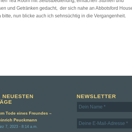
inen Tea Room mit Selbstbedienung, einfachen Stühlen und
sen und Getränken gedacht, der sich nahe an Abbotsford Hous
 bitte, nun blicke auch ich sehnsüchtig in die Vergangenheit.
E NEUESTEN
NEWSLETTER
RÄGE
m Tode eines Freundes –
einrich Peuckmann
rz 7, 2023 - 8:14 a.m.