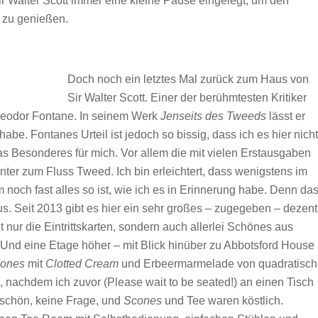
ir Walter Scott immer eine kleine Pause eingelegt, um den
t zu genießen.
Doch noch ein letztes Mal zurück zum Haus von
Sir Walter Scott. Einer der berühmtesten Kritiker
Theodor Fontane. In seinem Werk
Jenseits des Tweeds
lässt er
abe. Fontanes Urteil ist jedoch so bissig, dass ich es hier nicht
 Besonderes für mich. Vor allem die mit vielen Erstausgaben
nter zum Fluss Tweed. Ich bin erleichtert, dass wenigstens im
och fast alles so ist, wie ich es in Erinnerung habe. Denn da
Haus. Seit 2013 gibt es hier ein sehr großes – zugegeben – dezent
nur die Eintrittskarten, sondern auch allerlei Schönes aus
 Und eine Etage höher – mit Blick hinüber zu Abbotsford House
ones
mit
Clotted Cream
und Erbeermarmelade von quadratisch
nachdem ich zuvor (Please wait to be seated!) an einen Tisch
 schön, keine Frage, und
Scones
und Tee waren köstlich.