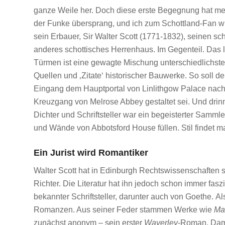
ganze Weile her. Doch diese erste Begegnung hat mei
der Funke übersprang, und ich zum Schottland-Fan wur
sein Erbauer, Sir Walter Scott (1771-1832), seinen s
anderes schottisches Herrenhaus. Im Gegenteil. Das
Türmen ist eine gewagte Mischung unterschiedlichste
Quellen und ‚Zitate‘ historischer Bauwerke. So soll de
Eingang dem Hauptportal von Linlithgow Palace nachg
Kreuzgang von Melrose Abbey gestaltet sei. Und drinne
Dichter und Schriftsteller war ein begeisterter Samml
und Wände von Abbotsford House füllen. Stil findet ma
Ein Jurist wird Romantiker
Walter Scott hat in Edinburgh Rechtswissenschaften s
Richter. Die Literatur hat ihn jedoch schon immer fa
bekannter Schriftsteller, darunter auch von Goethe. A
Romanzen. Aus seiner Feder stammen Werke wie
Ma
zunächst anonym – sein erster
Waverley
-Roman. Dami