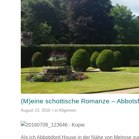
(M)eine schottische Romanze – Abbots
/
August 13, 2016
in
Allgemein
Als ich Abbotsford House in der Nähe von Melrose zum