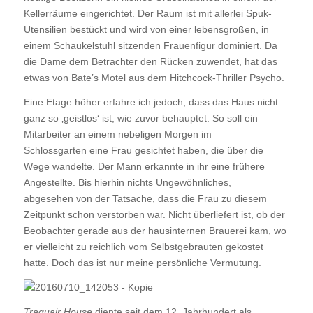
Kellerräume eingerichtet. Der Raum ist mit allerlei Spuk-
Utensilien bestückt und wird von einer lebensgroßen, in
einem Schaukelstuhl sitzenden Frauenfigur dominiert. Da
die Dame dem Betrachter den Rücken zuwendet, hat das
etwas von Bate’s Motel aus dem Hitchcock-Thriller Psycho.
Eine Etage höher erfahre ich jedoch, dass das Haus nicht
ganz so ‚geistlos‘ ist, wie zuvor behauptet. So soll ein
Mitarbeiter an einem nebeligen Morgen im
Schlossgarten eine Frau gesichtet haben, die über die
Wege wandelte. Der Mann erkannte in ihr eine frühere
Angestellte. Bis hierhin nichts Ungewöhnliches,
abgesehen von der Tatsache, dass die Frau zu diesem
Zeitpunkt schon verstorben war. Nicht überliefert ist, ob der
Beobachter gerade aus der hausinternen Brauerei kam, wo
er vielleicht zu reichlich vom Selbstgebrauten gekostet
hatte. Doch das ist nur meine persönliche Vermutung.
Traquair House
diente seit dem 12. Jahrhundert als