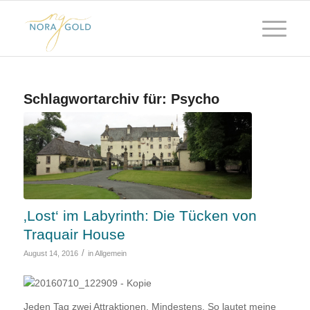
Schlagwortarchiv für:
Psycho
‚Lost‘ im Labyrinth: Die Tücken von
Traquair House
/
August 14, 2016
in
Allgemein
Jeden Tag zwei Attraktionen. Mindestens. So lautet meine