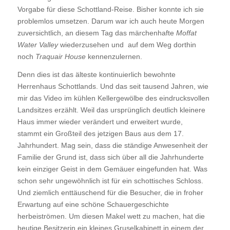
Vorgabe für diese Schottland-Reise. Bisher konnte ich sie
problemlos umsetzen. Darum war ich auch heute Morgen
zuversichtlich, an diesem Tag das märchenhafte
Moffat
Water Valley
wiederzusehen und auf dem Weg dorthin
noch
Traquair House
kennenzulernen.
Denn dies ist das älteste kontinuierlich bewohnte
Herrenhaus Schottlands. Und das seit tausend Jahren, wie
mir das Video im kühlen Kellergewölbe des eindrucksvollen
Landsitzes erzählt. Weil das ursprünglich deutlich kleinere
Haus immer wieder verändert und erweitert wurde,
stammt ein Großteil des jetzigen Baus aus dem 17.
Jahrhundert. Mag sein, dass die ständige Anwesenheit der
Familie der Grund ist, dass sich über all die Jahrhunderte
kein einziger Geist in dem Gemäuer eingefunden hat. Was
schon sehr ungewöhnlich ist für ein schottisches Schloss.
Und ziemlich enttäuschend für die Besucher, die in froher
Erwartung auf eine schöne Schauergeschichte
herbeiströmen. Um diesen Makel wett zu machen, hat die
heutige Besitzerin ein kleines Gruselkabinett in einem der