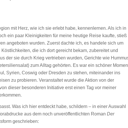
egion mit Herz, wie ich sie erlebt habe, kennenlernen. Als ich in
ein paar Kleinigkeiten für meine heutige Reise kaufte, stieß
ren angeboten wurden. Zuerst dachte ich, es handele sich um
östlichkeiten, die ich dort gereicht bekam, zubereitet und
us der sie durch Krieg vertrieben wurden, Gerichte wie Hummu
etersiliensalat) zum Alltag gehörten. Es war ein schöner Momen
l, Syrien, Coswig oder Dresden zu stehen, miteinander ins
sen zu probieren. Veranstaltet wurde die Aktion von der
h von dieser besonderen Initiative erst einen Tag vor meiner
derkommen.
passt. Was ich hier entdeckt habe, schildern – in einer Auswahl
 Vorabdrucke aus dem noch unveröffentlichten Roman
Der
tsform geschrieben: