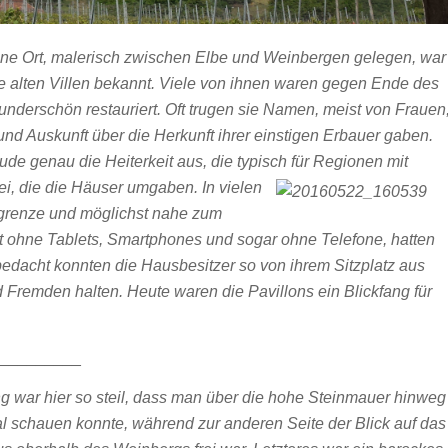
ine Ort, malerisch zwischen Elbe und Weinbergen gelegen, war
ne alten Villen bekannt. Viele von ihnen waren gegen Ende des
nderschön restauriert. Oft trugen sie Namen, meist von Frauen
und Auskunft über die Herkunft ihrer einstigen Erbauer gaben.
ude genau die Heiterkeit aus, die typisch für Regionen mit
bei, die die Häuser umgaben.
In vielen
kgrenze und möglichst nahe zum
elt ohne Tablets, Smartphones und sogar ohne Telefone, hatten
bedacht konnten die Hausbesitzer so von ihrem Sitzplatz aus
Fremden halten. Heute waren die Pavillons ein Blickfang für
_________
g war hier so steil, dass man über die hohe Steinmauer hinweg
al schauen konnte, während zur anderen Seite der Blick auf das