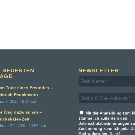
E NEUESTEN
NEWSLETTER
RÄGE
m Tode eines Freundes –
einrich Peuckmann
rz 7, 2023 - 8:14 a.m.
er Weg dazwischen –
Mit der Anmeldung zum Ne
stimme ich außerdem den
ückskäfer-Zeit
Datenschutzbestimmungen zu
bruar 27, 2020 - 10:52 p.m.
Zustimmung kann ich jeder Ze
Mail widerrufen. (
Link
)