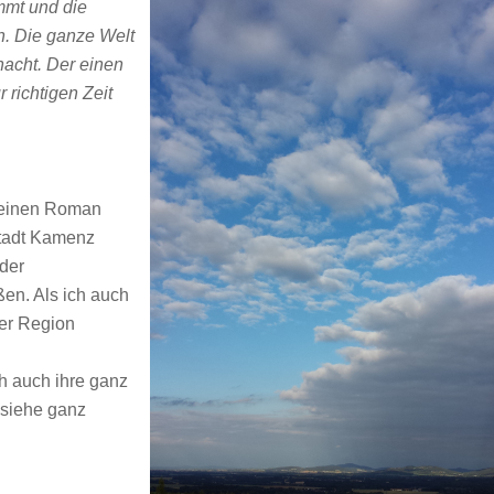
mmt und die
n. Die ganze Welt
snacht. Der einen
 richtigen Zeit
 meinen Roman
Stadt Kamenz
 der
en. Als ich auch
er Region
h auch ihre ganz
 siehe ganz