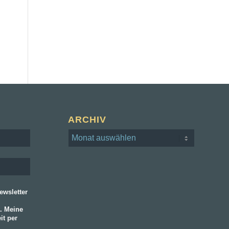
ARCHIV
wsletter
. Meine
it per