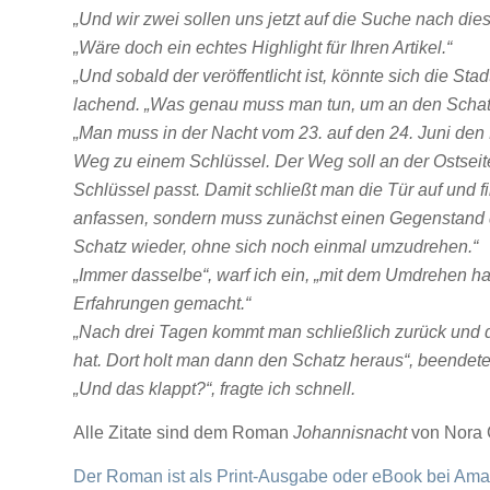
„Und wir zwei sollen uns jetzt auf die Suche nach d
„Wäre doch ein echtes Highlight für Ihren Artikel.“
„Und sobald der veröffentlicht ist, könnte sich die Sta
lachend. „Was genau muss man tun, um an den Scha
„Man muss in der Nacht vom 23. auf den 24. Juni de
Weg zu einem Schlüssel. Der Weg soll an der Ostseite
Schlüssel passt. Damit schließt man die Tür auf und f
anfassen, sondern muss zunächst einen Gegenstand d
Schatz wieder, ohne sich noch einmal umzudrehen.“
„Immer dasselbe“, warf ich ein, „mit dem Umdrehen h
Erfahrungen gemacht.“
„Nach drei Tagen kommt man schließlich zurück und d
hat. Dort holt man dann den Schatz heraus“, beendet
„Und das klappt?“, fragte ich schnell.
Alle Zitate sind dem Roman
Johannisnacht
von Nora 
Der Roman ist als Print-Ausgabe oder eBook bei Amaz