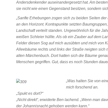
Andersdenkender auseinandergesetzt hat. Am besten g
sie nicht wie einen Gegenstand besitzen, sondern sic
„Sanfte Erhebungen zogen sich zu beiden Seiten der
an den Horizont. Kontrapunkte setzten Baumgruppen, 
Landschaft verteilt standen. Ungewöhnlich für die Jahr
weißen Schleier hüllte. Als ob ein Zauber auf dem La
Felder diesen Sog auf mich ausübten und mich von Kil
Alleebäume rechts und links der Straße neigten sic
alten Märchenbuch. Dort hatten sich die Bäume gen
Menschen gegriffen. Gut, dass es noch Stunden dauert
„Was halten Sie von ei
mich forschend an.
„Spukt es dort?“
„Nicht direkt“, erwiderte Ben lachend. „Wenn man dav
der Johannisnacht gehoben werden kann.“