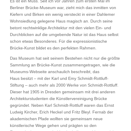
Es ist ein Muss. Seit ich vor Jahren zum ersten Mal im
Berliner Brücke-Museum war, zieht mich das inmitten von
Kiefern und Birken ein wenig versteckt in einer Dahlemer
Wohnsiedlung gelegene Haus magisch an. Durch seine
betont rechtwinklige Architektur mit den vielen Ein- und
Durchblicken auf die umgebende Natur ist das Haus selbst
schon etwas Besonderes. Für die expressionistische
Brücke-Kunst bildet es den perfekten Rahmen.
Das Museum hat seit seinem Bestehen nicht nur die größte
Sammlung an Brücke-Kunst zusammengetragen, wie die
Museums-Webseite anschaulich beschreibt, das
Haus besitzt – mit der Karl und Emy Schmidt-Rottluff-
Stiftung – auch mehr als 2000 Werke von Schmidt-Rottluff.
Dieser hat 1905 in Dresden gemeinsam mit drei anderen
Architekturstudenten die Künstlervereinigung Brücke
gegründet. Neben Karl Schmidt-Rottluff waren das Ernst
Ludwig Kircher, Erich Heckel und Fritz Bleyl. Fernab der
akademischen Pfade wollten sie gemeinsam neue
künstlerische Wege gehen und prägten so den