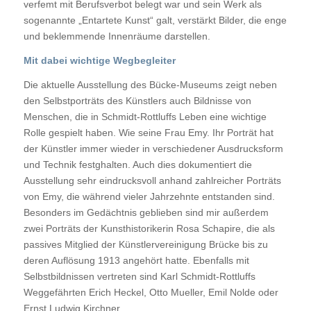
verfemt mit Berufsverbot belegt war und sein Werk als
sogenannte „Entartete Kunst“ galt, verstärkt Bilder, die enge
und beklemmende Innenräume darstellen.
Mit dabei wichtige Wegbegleiter
Die aktuelle Ausstellung des Bücke-Museums zeigt neben
den Selbstporträts des Künstlers auch Bildnisse von
Menschen, die in Schmidt-Rottluffs Leben eine wichtige
Rolle gespielt haben. Wie seine Frau Emy. Ihr Porträt hat
der Künstler immer wieder in verschiedener Ausdrucksform
und Technik festghalten. Auch dies dokumentiert die
Ausstellung sehr eindrucksvoll anhand zahlreicher Porträts
von Emy, die während vieler Jahrzehnte entstanden sind.
Besonders im Gedächtnis geblieben sind mir außerdem
zwei Porträts der Kunsthistorikerin Rosa Schapire, die als
passives Mitglied der Künstlervereinigung Brücke bis zu
deren Auflösung 1913 angehört hatte. Ebenfalls mit
Selbstbildnissen vertreten sind Karl Schmidt-Rottluffs
Weggefährten Erich Heckel, Otto Mueller, Emil Nolde oder
Ernst Ludwig Kirchner.