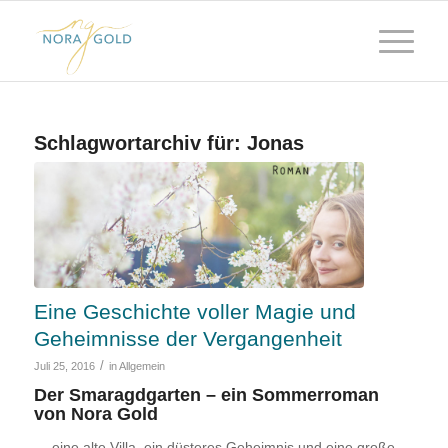
Schlagwortarchiv für:
Jonas
Eine Geschichte voller Magie und
Geheimnisse der Vergangenheit
/
Juli 25, 2016
in
Allgemein
Der Smaragdgarten – ein Sommerroman
von Nora Gold
— eine alte Villa, ein düsteres Geheimnis und eine große