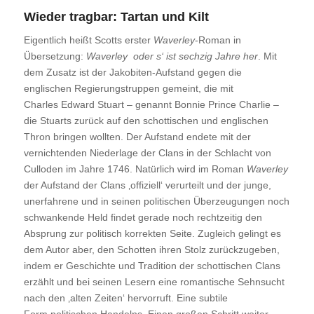
Wieder tragbar: Tartan und Kilt
Eigentlich heißt Scotts erster
Waverley
-Roman in
Übersetzung:
Waverley oder s‘ ist sechzig Jahre her
. Mit
dem Zusatz ist der Jakobiten-Aufstand gegen die
englischen Regierungstruppen gemeint, die mit
Charles Edward Stuart – genannt Bonnie Prince Charlie –
die Stuarts zurück auf den schottischen und englischen
Thron bringen wollten. Der Aufstand endete mit der
vernichtenden Niederlage der Clans in der Schlacht von
Culloden im Jahre 1746. Natürlich wird im Roman
Waverley
der Aufstand der Clans ‚offiziell‘ verurteilt und der junge,
unerfahrene und in seinen politischen Überzeugungen noch
schwankende Held findet gerade noch rechtzeitig den
Absprung zur politisch korrekten Seite. Zugleich gelingt es
dem Autor aber, den Schotten ihren Stolz zurückzugeben,
indem er Geschichte und Tradition der schottischen Clans
erzählt und bei seinen Lesern eine romantische Sehnsucht
nach den ‚alten Zeiten‘ hervorruft. Eine subtile
Form politischen Handelns. Einen großen Schritt weiter