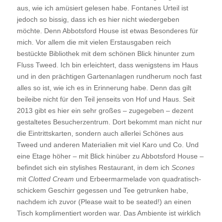
aus, wie ich amüsiert gelesen habe. Fontanes Urteil ist
jedoch so bissig, dass ich es hier nicht wiedergeben
möchte. Denn Abbotsford House ist etwas Besonderes für
mich. Vor allem die mit vielen Erstausgaben reich
bestückte Bibliothek mit dem schönen Blick hinunter zum
Fluss Tweed. Ich bin erleichtert, dass wenigstens im Haus
und in den prächtigen Gartenanlagen rundherum noch fast
alles so ist, wie ich es in Erinnerung habe. Denn das gilt
beileibe nicht für den Teil jenseits von Hof und Haus. Seit
2013 gibt es hier ein sehr großes – zugegeben – dezent
gestaltetes Besucherzentrum. Dort bekommt man nicht nur
die Eintrittskarten, sondern auch allerlei Schönes aus
Tweed und anderen Materialien mit viel Karo und Co. Und
eine Etage höher – mit Blick hinüber zu Abbotsford House –
befindet sich ein stylishes Restaurant, in dem ich
Scones
mit
Clotted Cream
und Erbeermarmelade von quadratisch-
schickem Geschirr gegessen und Tee getrunken habe,
nachdem ich zuvor (Please wait to be seated!) an einen
Tisch komplimentiert worden war. Das Ambiente ist wirklich