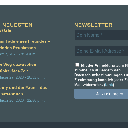
E NEUESTEN
NEWSLETTER
RÄGE
m Tode eines Freundes –
einrich Peuckmann
rz 7, 2023 - 8:14 a.m.
er Weg dazwischen –
Mit der Anmeldung zum Ne
stimme ich außerdem den
ückskäfer-Zeit
Datenschutzbestimmungen zu
bruar 27, 2020 - 10:52 p.m.
Zustimmung kann ich jeder Ze
Mail widerrufen. (
Link
)
nny und der Faun – das
chattenbuch
bruar 26, 2020 - 12:50 p.m.