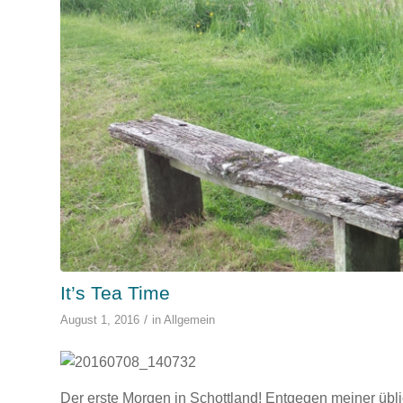
It’s Tea Time
/
August 1, 2016
in
Allgemein
Der erste Morgen in Schottland! Entgegen meiner übli