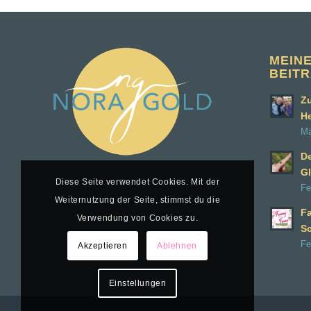
MEIN
BEIT
Zu
H
Mä
D
Gl
Diese Seite verwendet Cookies. Mit der
Fe
Weiternutzung der Seite, stimmst du die
Fa
Verwendung von Cookies zu.
S
Fe
Akzeptieren
Ablehnen
Einstellungen