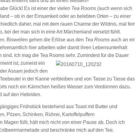
twas entfernt steht und an einen Western-
abe Glück! Es ist einer der vielen
Tea Rooms (
auch wenn sich
tland – ob in der Einsamkeit oder an belebten Orten – zu einer
iedlich daher, mal mit dem rauen Charme der Wildnis, mal fei
bei der man sich in eine Art Märchenland versetzt fühlt.
en. Bisweilen gehen die Erlöse aus den
Tea Rooms
auch an ei
r ehrenamtlich hier arbeiten oder damit ihren Lebensunterhalt
n sind. Ich mag die Tea Rooms sehr.
Zumindest für die Dauer
meint ist, zumeist ein
n der Assam jedoch den
 Teebeutel in der Kanne verbleiben und von Tasse zu Tasse das
erorts noch ein Kännchen heißes Wasser zum Verdünnen dazu.
d auf den Hebriden.
igängiges Frühstück bestehend aus Toast mit Butter und
, Pilzen, Schinken, Rührei, Kartoffelpuffern
Magen füllt, hält mich nicht von einer Pause ab. Doch ich
 Erdbeermarmelade und beschränke mich auf den Tee.