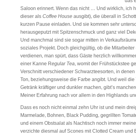
das e
Saloon erinnert. Wenn das nicht … Und wirklich, ich h
dieser als
Coffee House
ausgibt), die überall in Schot
kurzen Pause einladen. Und sie kommen sehr untersch
herausgeputzt mit Spitzenschmuck und ganz viel Deko, 
Und manchmal sind sie sogar mitten in Verkaufsräum
soziales Projekt. Doch gleichgültig, ob die Mitarbeite
verdienen, man spürt, dass Gäste herzlich willkomme
einer Kanne R
egular Tea
, womit der Frühstückstee ge
Verschnitt verschiedener Schwarzteesorten, in dene
Ton, beziehungsweise die Farbe angibt. Und weil die
Getränk kräftiger und dunkler machen, gibt’s manch
Meiner Erfahrung nach vor allem in den Highlands un
Dass es noch nicht einmal zehn Uhr ist und mein dre
Marmelade, Bohnen, Black Pudding, gegrillten Tomaten
und einem Obstsalat als Nachtisch noch immer meinen 
verzichte diesmal auf Scones mit Clotted Cream und