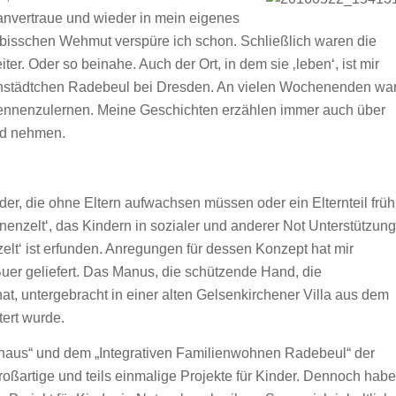
anvertraue und wieder in mein eigenes
n bisschen Wehmut verspüre ich schon. Schließlich waren die
. Oder so beinahe. Auch der Ort, in dem sie ‚leben‘, ist mir
einstädtchen Radebeul bei Dresden. An vielen Wochenenden wa
kennenzulernen. Meine Geschichten erzählen immer auch über
ied nehmen.
r, die ohne Eltern aufwachsen müssen oder ein Elternteil früh
enzelt‘, das Kindern in sozialer und anderer Not Unterstützung
elt‘ ist erfunden. Anregungen für dessen Konzept hat mir
uer geliefert. Das Manus, die schützende Hand, die
at, untergebracht in einer alten Gelsenkirchener Villa aus dem
ert wurde.
aus“ und dem „Integrativen Familienwohnen Radebeul“ der
oßartige und teils einmalige Projekte für Kinder. Dennoch habe