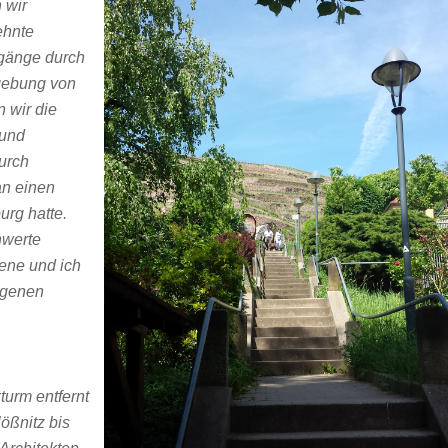
 wir
ehnte
gänge durch
gebung von
 wir die
 und
urch
an einen
urg hatte.
hwerte
ene und ich
eigenen
turm entfernt
ößnitz bis