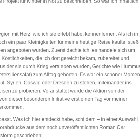
 Projekt für Kinder in Not zu beschreiben. So war ich inhaltlich
egion mit Herz, wie ich sie erlebt habe, kennenlernen. Als ich in
ein paar Kleinigkeiten für meine heutige Reise kaufte, stieß
ren angeboten wurden. Zuerst dachte ich, es handele sich um
östlichkeiten, die ich dort gereicht bekam, zubereitet und
us der sie durch Krieg vertrieben wurden, Gerichte wie Hummu
etersiliensalat) zum Alltag gehörten. Es war ein schöner Momen
l, Syrien, Coswig oder Dresden zu stehen, miteinander ins
sen zu probieren. Veranstaltet wurde die Aktion von der
h von dieser besonderen Initiative erst einen Tag vor meiner
derkommen.
passt. Was ich hier entdeckt habe, schildern – in einer Auswahl
 Vorabdrucke aus dem noch unveröffentlichten Roman
Der
tsform geschrieben: