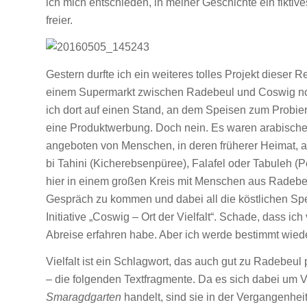
ich mich entschieden, in meiner Geschichte ein fiktives
freier.
Gestern durfte ich ein weiteres tolles Projekt dieser R
einem Supermarkt zwischen Radebeul und Coswig noch 
ich dort auf einen Stand, an dem Speisen zum Probie
eine Produktwerbung. Doch nein. Es waren arabische K
angeboten von Menschen, in deren früherer Heimat, a
bi Tahini (Kicherebsenpüree), Falafel oder Tabuleh (P
hier in einem großen Kreis mit Menschen aus Radebeu
Gespräch zu kommen und dabei all die köstlichen Spei
Initiative „Coswig – Ort der Vielfalt“. Schade, dass ic
Abreise erfahren habe. Aber ich werde bestimmt wie
Vielfalt ist ein Schlagwort, das auch gut zu Radebeul 
– die folgenden Textfragmente. Da es sich dabei um
Smaragdgarten
handelt, sind sie in der Vergangenhei