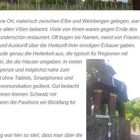
ine Ort, malerisch zwischen Elbe und Weinbergen gelegen, war
ne alten Villen bekannt. Viele von ihnen waren gegen Ende des
nderschön restauriert. Oft trugen sie Namen, meist von Frauen
und Auskunft über die Herkunft ihrer einstigen Erbauer gaben.
ude genau die Heiterkeit aus, die typisch für Regionen mit
bei, die die Häuser umgaben.
In vielen
kgrenze und möglichst nahe zum
elt ohne Tablets, Smartphones und
 Kommunikation gedient. Gut bedacht
einen kleinen Schwatz mit
en die Pavillons ein Blickfang für
 war hier so steil, dass man über die