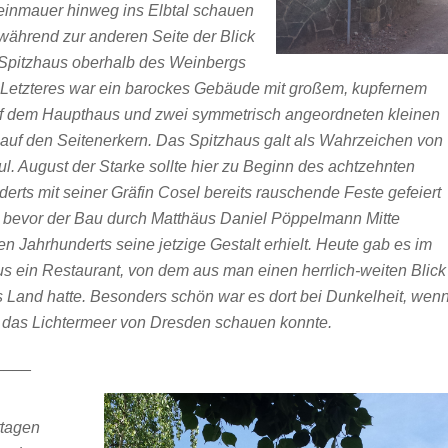
einmauer hinweg ins Elbtal schauen
während zur anderen Seite der Blick
 Spitzhaus oberhalb des Weinbergs
Letzteres war ein barockes Gebäude mit großem, kupfernem
f dem Haupthaus und zwei symmetrisch angeordneten kleinen
auf den Seitenerkern. Das Spitzhaus galt als Wahrzeichen von
. August der Starke sollte hier zu Beginn des achtzehnten
erts mit seiner Gräfin Cosel bereits rauschende Feste gefeiert
 bevor der Bau durch Matthäus Daniel Pöppelmann Mitte
n Jahrhunderts seine jetzige Gestalt erhielt. Heute gab es im
s ein Restaurant, von dem aus man einen herrlich-weiten Blick
s Land hatte. Besonders schön war es dort bei Dunkelheit, wen
 das Lichtermeer von Dresden schauen konnte.
____
tagen