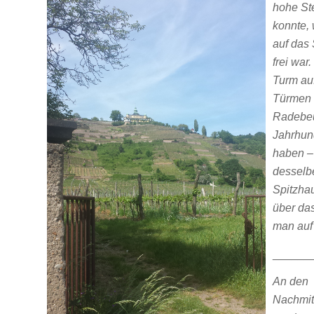
hohe St
konnte, 
auf das
frei war.
Turm au
Türmen 
Radebeul
Jahrhund
haben –
desselbe
Spitzhau
über da
man auf
______
An den
Nachmit