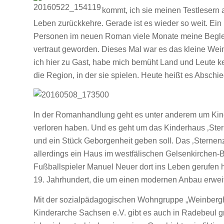
kommt, ich sie meinen Testlesern 
Leben zurückkehre. Gerade ist es wieder so weit. Ei
Personen im neuen Roman viele Monate meine Begleiter
vertraut geworden. Dieses Mal war es das kleine W
ich hier zu Gast, habe mich bemüht Land und Leute 
die Region, in der sie spielen. Heute heißt es Absch
In der Romanhandlung geht es unter anderem um Kinde
verloren haben. Und es geht um das Kinderhaus ‚Stern
und ein Stück Geborgenheit geben soll. Das ‚Sternenz
allerdings ein Haus im westfälischen Gelsenkirchen-B
Fußballspieler Manuel Neuer dort ins Leben gerufen h
19. Jahrhundert, die um einen modernen Anbau erweit
Mit der sozialpädagogischen Wohngruppe „Weinbergh
Kinderarche Sachsen e.V. gibt es auch in Radebeul gr