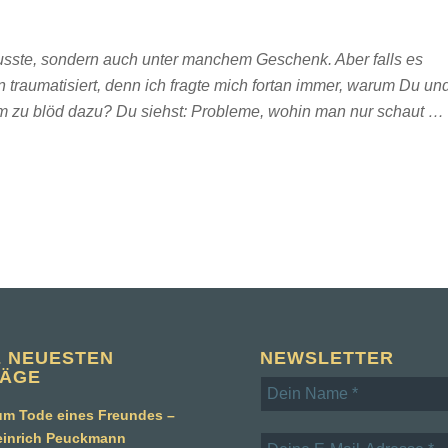
musste, sondern auch unter manchem Geschenk. Aber falls es
traumatisiert, denn ich fragte mich fortan immer, warum Du un
am zu blöd dazu? Du siehst: Probleme, wohin man nur schaut …
E NEUESTEN
NEWSLETTER
RÄGE
m Tode eines Freundes –
einrich Peuckmann