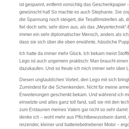
ist gespannt, entfernt vorsichtig das Geschenkpapier
gewünscht hat! So machte es auch Stephanie. Sie zog ga
die Spannung noch steigert, die Tesafilmstreifen ab, 
fiel doch sehr, sehr dünn aus, als das „Meyertechnik
immer ein sehr diplomatischer Mensch, anders als ich:
dass sie sich über die oben erwähnte, hässliche Pupp
Ich hatte da immer mehr Glück. Ich bekam meist Stofft
Lego ist auch ungemein praktisch: Man braucht ein
dazukaufen. Und so freute ich mich immer sehr über L
Diesen unglaublichen Vorteil, den Lego mit sich bring
Zumindest für die Schenkenden. Nicht für meine arme 
Erweiterungen geschenkt bekam. Und während ich mi
einsetzte und alles ganz toll fand, saß sie mit den t
zum Erstaunen meines Vaters gar nicht so sehr damit a
denke ich – wohl mehr aus Pflichtbewusstsein damit, 
reizender, kleiner und batteriebetriebener Motor – erg