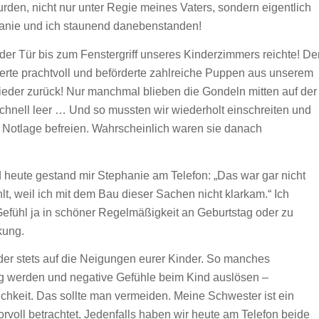
urden, nicht nur unter Regie meines Vaters, sondern eigentlich
anie und ich staunend danebenstanden!
der Tür bis zum Fenstergriff unseres Kinderzimmers reichte! De
onierte prachtvoll und beförderte zahlreiche Puppen aus unserem
ieder zurück! Nur manchmal blieben die Gondeln mitten auf der
schnell leer … Und so mussten wir wiederholt einschreiten und
Notlage befreien. Wahrscheinlich waren sie danach
d heute gestand mir Stephanie am Telefon: „Das war gar nicht
lt, weil ich mit dem Bau dieser Sachen nicht klarkam.“ Ich
Gefühl ja in schöner Regelmäßigkeit an Geburtstag oder zu
kung.
nder stets auf die Neigungen eurer Kinder. So manches
 werden und negative Gefühle beim Kind auslösen –
chkeit. Das sollte man vermeiden. Meine Schwester ist ein
rvoll betrachtet. Jedenfalls haben wir heute am Telefon beide