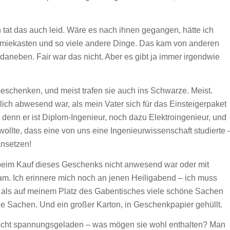
at das auch leid. Wäre es nach ihnen gegangen, hätte ich
iekasten und so viele andere Dinge. Das kam von anderen
aneben. Fair war das nicht. Aber es gibt ja immer irgendwie
schenken, und meist trafen sie auch ins Schwarze. Meist.
lich abwesend war, als mein Vater sich für das Einsteigerpaket
 denn er ist Diplom-Ingenieur, noch dazu Elektroingenieur, und
wollte, dass eine von uns eine Ingenieurwissenschaft studierte 
ansetzen!
r beim Kauf dieses Geschenks nicht anwesend war oder mit
m. Ich erinnere mich noch an jenen Heiligabend – ich muss
-, als auf meinem Platz des Gabentisches viele schöne Sachen
ne Sachen. Und ein großer Karton, in Geschenkpapier gehüllt.
recht spannungsgeladen – was mögen sie wohl enthalten? Man