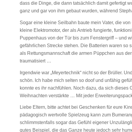
dass die Dinge, die dann tatsächlich damit gefertigt w
ganz und gar von ihm gebaut wurden, während Steph
Sogar eine kleine Seilbahn baute mein Vater, die von 
kleine Elektromotor, der als Antrieb fungierte, funkti
Puppenhaus von der Tür bis zum Fenstergriff – und w
gefährlichen Strecke stehen. Die Batterien waren so 
als Rettungsmannschaft die armen Püppchen aus der 
traumatisiert …
Irgendwie war „Meyertechnik“ nicht so der Brüller. Un
schön. Ich habe mich selten so doof und unfähig gefüh
konnte es ihr nachfühlen. Noch dazu, da sich dieses 
Weihnachten verstärkte … Mit jeder Erweiterungspac
Liebe Eltern, bitte achtet bei Geschenken für eure Ki
pädagogisch wertvolle Spielzeug kann zum Bumerang
schlimmstenfalls sogar das Gefühl eigener Unzulängli
gutes Beispiel, die das Ganze heute jedoch sehr humo