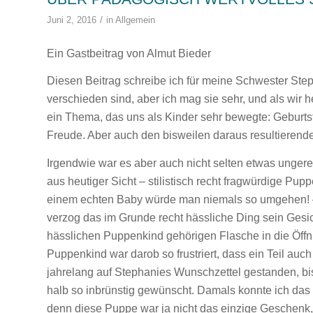
/
Juni 2, 2016
in
Allgemein
Ein Gastbeitrag von Almut Bieder
Diesen Beitrag schreibe ich für meine Schwester Step
verschieden sind, aber ich mag sie sehr, und als wir h
ein Thema, das uns als Kinder sehr bewegte: Geburt
Freude. Aber auch den bisweilen daraus resultierend
Irgendwie war es aber auch nicht selten etwas ungere
aus heutiger Sicht – stilistisch recht fragwürdige P
einem echten Baby würde man niemals so umgehen! –
verzog das im Grunde recht hässliche Ding sein Gesi
hässlichen Puppenkind gehörigen Flasche in die Öffn
Puppenkind war darob so frustriert, dass ein Teil auc
jahrelang auf Stephanies Wunschzettel gestanden, bis
halb so inbrünstig gewünscht. Damals konnte ich das no
denn diese Puppe war ja nicht das einzige Geschenk,