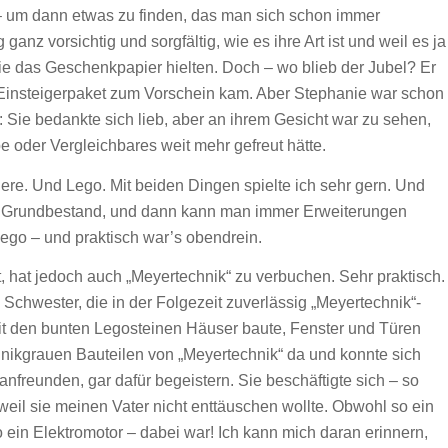
 – um dann etwas zu finden, das man sich schon immer
nz vorsichtig und sorgfältig, wie es ihre Art ist und weil es ja
die das Geschenkpapier hielten. Doch – wo blieb der Jubel? Er
“-Einsteigerpaket zum Vorschein kam. Aber Stephanie war schon
 Sie bedankte sich lieb, aber an ihrem Gesicht war zu sehen,
e oder Vergleichbares weit mehr gefreut hätte.
iere. Und Lego. Mit beiden Dingen spielte ich sehr gern. Und
en Grundbestand, und dann kann man immer Erweiterungen
ego – und praktisch war’s obendrein.
t, hat jedoch auch „Meyertechnik“ zu verbuchen. Sehr praktisch.
Schwester, die in der Folgezeit zuverlässig „Meyertechnik“-
t den bunten Legosteinen Häuser baute, Fenster und Türen
echnikgrauen Bauteilen von „Meyertechnik“ da und konnte sich
nfreunden, gar dafür begeistern. Sie beschäftigte sich – so
weil sie meinen Vater nicht enttäuschen wollte. Obwohl so ein
o ein Elektromotor – dabei war! Ich kann mich daran erinnern,