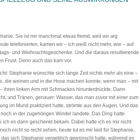
hanie. Sie ist mir manchmal etwas fremd, weil wir arg
eute telefonierten, kamen wir – ich weiß nicht mehr, wie – auf
stags- und Weihnachtsgeschenke. Und die daraus resultierende
en Frust. Denn auch das kam vor.
cht: Stephanie wünschte sich lange Zeit nichts mehr als eine –
uppe, die weinen und in die Hose machen konnte, wenn man – mit
 ihren linken Arm mit Schmackes hinunterdrückte. Dann
cht, und Tränen, genauer: Wasser, das man zuvor mit einer zum
ung im Mund praktiziert hatte, strömte aus den Augen. Und das
h noch in der zugehörigen Windel landete. Das Ding hatte
 ich es dann geschenkt bekam. Dabei hatte ich es mir nicht
ch nicht so recht sehen, heute tut es mir leid für Stephanie,
 das sich Stephanie vergeblich gewünscht hatte, während es