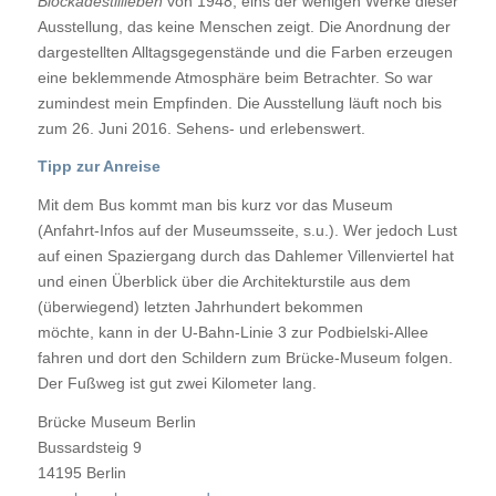
Blockadestillleben
von 1948, eins der wenigen Werke dieser
Ausstellung, das keine Menschen zeigt. Die Anordnung der
dargestellten Alltagsgegenstände und die Farben erzeugen
eine beklemmende Atmosphäre beim Betrachter. So war
zumindest mein Empfinden. Die Ausstellung läuft noch bis
zum 26. Juni 2016. Sehens- und erlebenswert.
Tipp zur Anreise
Mit dem Bus kommt man bis kurz vor das Museum
(Anfahrt-Infos auf der Museumsseite, s.u.). Wer jedoch Lust
auf einen Spaziergang durch das Dahlemer Villenviertel hat
und einen Überblick über die Architekturstile aus dem
(überwiegend) letzten Jahrhundert bekommen
möchte, kann in der U-Bahn-Linie 3 zur Podbielski-Allee
fahren und dort den Schildern zum Brücke-Museum folgen.
Der Fußweg ist gut zwei Kilometer lang.
Brücke Museum Berlin
Bussardsteig 9
14195
Berlin