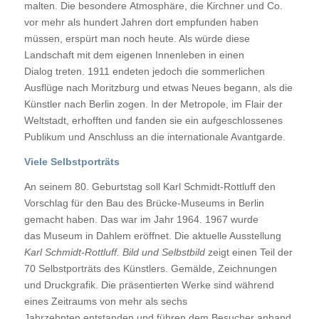
malten. Die besondere Atmosphäre, die Kirchner und Co.
vor mehr als hundert Jahren dort empfunden haben
müssen, erspürt man noch heute. Als würde diese
Landschaft mit dem eigenen Innenleben in einen
Dialog treten. 1911 endeten jedoch die sommerlichen
Ausflüge nach Moritzburg und etwas Neues begann, als die
Künstler nach Berlin zogen. In der Metropole, im Flair der
Weltstadt, erhofften und fanden sie ein aufgeschlossenes
Publikum und Anschluss an die internationale Avantgarde.
Viele Selbstporträts
An seinem 80. Geburtstag soll Karl Schmidt-Rottluff den
Vorschlag für den Bau des Brücke-Museums in Berlin
gemacht haben. Das war im Jahr 1964. 1967 wurde
das Museum in Dahlem eröffnet. Die aktuelle Ausstellung
Karl Schmidt-Rottluff. Bild und Selbstbild
zeigt einen Teil der
70 Selbstporträts des Künstlers. Gemälde, Zeichnungen
und Druckgrafik. Die präsentierten Werke sind während
eines Zeitraums von mehr als sechs
Jahrzehnten entstanden und führen dem Besucher anhand