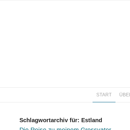
START
ÜBE
Schlagwortarchiv für:
Estland
Die Reise zu meinem Grossvater