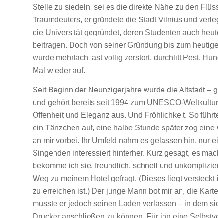
Stelle zu siedeln, sei es die direkte Nähe zu den Flü
Traumdeuters, er gründete die Stadt Vilnius und ver
die Universität gegründet, deren Studenten auch heu
beitragen. Doch von seiner Gründung bis zum heutigen
wurde mehrfach fast völlig zerstört, durchlitt Pest, 
Mal wieder auf.
Seit Beginn der Neunzigerjahre wurde die Altstadt – g
und gehört bereits seit 1994 zum UNESCO-Weltkulture
Offenheit und Eleganz aus. Und Fröhlichkeit. So führte
ein Tänzchen auf, eine halbe Stunde später zog ein
an mir vorbei. Ihr Umfeld nahm es gelassen hin, nur e
Singenden interessiert hinterher. Kurz gesagt, es mac
bekomme ich sie, freundlich, schnell und unkomplizier
Weg zu meinem Hotel gefragt. (Dieses liegt versteckt i
zu erreichen ist.) Der junge Mann bot mir an, die Ka
musste er jedoch seinen Laden verlassen – in dem s
Drucker anschließen zu können. Für ihn eine Selbstve