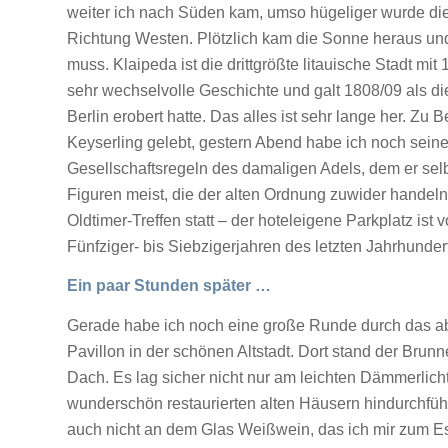
weiter ich nach Süden kam, umso hügeliger wurde die
Richtung Westen. Plötzlich kam die Sonne heraus und
muss. Klaipeda ist die drittgrößte litauische Stadt mi
sehr wechselvolle Geschichte und galt 1808/09 als 
Berlin erobert hatte. Das alles ist sehr lange her. Z
Keyserling gelebt, gestern Abend habe ich noch seine
Gesellschaftsregeln des damaligen Adels, dem er selb
Figuren meist, die der alten Ordnung zuwider handeln.
Oldtimer-Treffen statt – der hoteleigene Parkplatz is
Fünfziger- bis Siebzigerjahren des letzten Jahrhundert
Ein paar Stunden später …
Gerade habe ich noch eine große Runde durch das a
Pavillon in der schönen Altstadt. Dort stand der Bru
Dach. Es lag sicher nicht nur am leichten Dämmerlich
wunderschön restaurierten alten Häusern hindurchführ
auch nicht an dem Glas Weißwein, das ich mir zum 