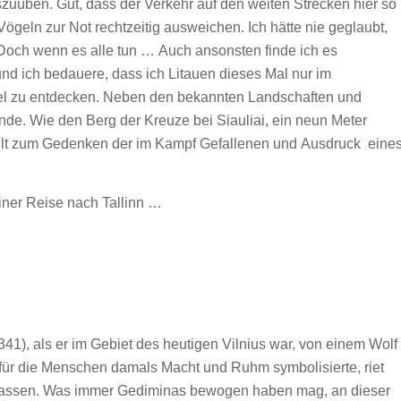
szuüben. Gut, dass der Verkehr auf den weiten Strecken hier so
ögeln zur Not rechtzeitig ausweichen. Ich hätte nie geglaubt,
Doch wenn es alle tun … Auch ansonsten finde ich es
nd ich bedauere, dass ich Litauen dieses Mal nur im
viel zu entdecken. Neben den bekannten Landschaften und
e. Wie den Berg der Kreuze bei Siauliai, ein neun Meter
ellt zum Gedenken der im Kampf Gefallenen und Ausdruck eine
einer Reise nach Tallinn …
1), als er im Gebiet des heutigen Vilnius war, von einem Wolf
f für die Menschen damals Macht und Ruhm symbolisierte, riet
zulassen. Was immer Gediminas bewogen haben mag, an dieser