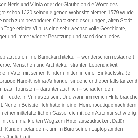
ssen Neris und Vilnia oder der Glaube an die Worte des
legte schon 1320 seinen eigenen Wohnsitz hierher. 1579 wurde
te noch zum besonderen Charakter dieser jungen, alten Stadt
 Tage erlebte Vilnius eine sehr wechselvolle Geschichte,
Hunger und immer wieder Besetzung und stand doch jedes
eprägt durch ihre Barockarchitektur – wunderschön restauriert
rbe. Menschen und Architektur strahlen Lebendigkeit,
 ein Vater mit seinen Kindern mitten in einer Einkaufsstraße
e Gruppe Hare-Krishna-Anhänger singend und ebenfalls tanzend
in paar Touristen – darunter auch ich – schauten den
ht Freude, in Vilnius zu sein. Und wann immer ich Hilfe brauche
t. Nur ein Beispiel: Ich hatte in einer Herrenboutique nach dem
n einer mittelalterlichen Gasse, die mit dem Auto nur schwierig
rte mit dem markierten Weg zum Hotel auszudrucken. Dafür
ich Kunden befanden -, um im Büro seinen Laptop an den
rständlichkeit.