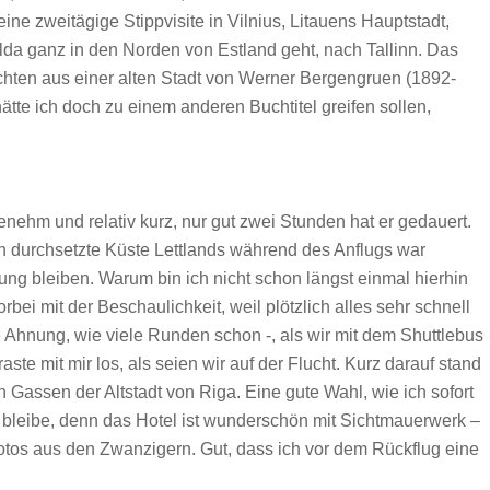
ne zweitägige Stippvisite in Vilnius, Litauens Hauptstadt,
da ganz in den Norden von Estland geht, nach Tallinn. Das
hten aus einer alten Stadt von Werner Bergengruen (1892-
hätte ich doch zu einem anderen Buchtitel greifen sollen,
enehm und relativ kurz, nur gut zwei Stunden hat er gedauert.
n durchsetzte Küste Lettlands während des Anflugs war
ung bleiben. Warum bin ich nicht schon längst einmal hierhin
ei mit der Beschaulichkeit, weil plötzlich alles sehr schnell
ne Ahnung, wie viele Runden schon -, als wir mit dem Shuttlebus
te mit mir los, als seien wir auf der Flucht. Kurz darauf stand
 Gassen der Altstadt von Riga. Eine gute Wahl, wie ich sofort
acht bleibe, denn das Hotel ist wunderschön mit Sichtmauerwerk –
otos aus den Zwanzigern. Gut, dass ich vor dem Rückflug eine