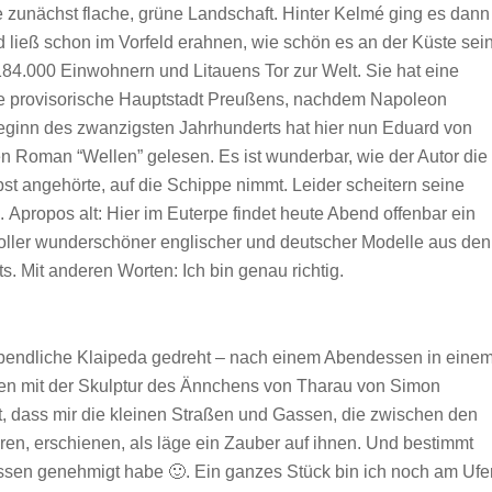
 zunächst flache, grüne Landschaft. Hinter Kelmé ging es dann
 ließ schon im Vorfeld erahnen, wie schön es an der Küste sei
t 184.000 Einwohnern und Litauens Tor zur Welt. Sie hat eine
die provisorische Hauptstadt Preußens, nachdem Napoleon
u Beginn des zwanzigsten Jahrhunderts hat hier nun Eduard von
n Roman “Wellen” gelesen. Es ist wunderbar, wie der Autor die
st angehörte, auf die Schippe nimmt. Leider scheitern seine
 Apropos alt: Hier im Euterpe findet heute Abend offenbar ein
t voller wunderschöner englischer und deutscher Modelle aus den
s. Mit anderen Worten: Ich bin genau richtig.
bendliche Klaipeda gedreht – nach einem Abendessen in eine
nnen mit der Skulptur des Ännchens von Tharau von Simon
t, dass mir die kleinen Straßen und Gassen, die zwischen den
en, erschienen, als läge ein Zauber auf ihnen. Und bestimmt
Essen genehmigt habe
🙂
. Ein ganzes Stück bin ich noch am Ufe