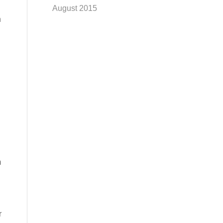
August 2015
n
m
r