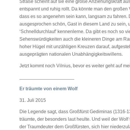
Straße scheint auf sie eine große Anziehungskraft au
entspannt und ruhig rollt. Da könnte man den großen V
dass es so angenehm sein kann, langsam zu fahren. 
ausgesprochen schön, Gast in diesem Land zu sein, u
‘Schnelldurchlauf’ kennenlerne. Da gibt es noch so 
Sehenswürdigkeiten auch die kleineren Dinge am Rand
hoher Hügel mit unzähligen Kreuzen darauf, aufgest
ausgeprägten nationalen Unabhängigkeitswillens.
Jetzt kommt noch Vilnius, bevor es weiter geht auf m
_____________________
Er träumte von einem Wolf
31. Juli 2015
Die Legende sagt, dass Großfürst Gediminas (1316-134
träumte, der besonders laut heulte. Und weil der Wol
der Traumdeuter dem Großfürsten, sich hier nieder