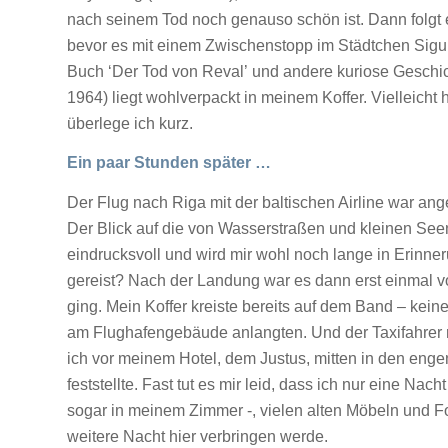
nach seinem Tod noch genauso schön ist. Dann folgt ei
bevor es mit einem Zwischenstopp im Städtchen Sigul
Buch ‘Der Tod von Reval’ und andere kuriose Geschic
1964) liegt wohlverpackt in meinem Koffer. Vielleicht 
überlege ich kurz.
Ein paar Stunden später …
Der Flug nach Riga mit der baltischen Airline war ang
Der Blick auf die von Wasserstraßen und kleinen See
eindrucksvoll und wird mir wohl noch lange in Erinner
gereist? Nach der Landung war es dann erst einmal vorb
ging. Mein Koffer kreiste bereits auf dem Band – kei
am Flughafengebäude anlangten. Und der Taxifahrer ras
ich vor meinem Hotel, dem Justus, mitten in den engen
feststellte. Fast tut es mir leid, dass ich nur eine N
sogar in meinem Zimmer -, vielen alten Möbeln und F
weitere Nacht hier verbringen werde.