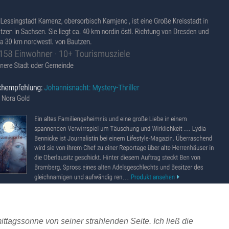
ittagssonne von seiner strahlenden Seite. Ich ließ die