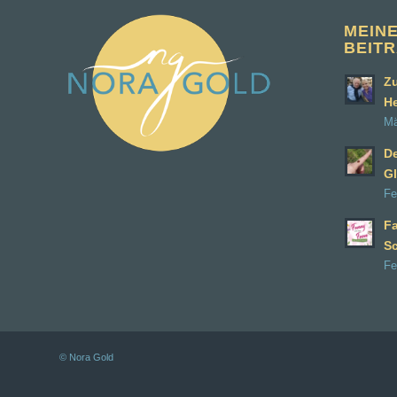
MEIN
BEIT
Zu
H
Mä
D
Gl
Fe
Fa
S
Fe
© Nora Gold