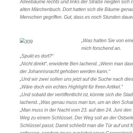
Alleebäume rechts und links der Straße neigten sic
alten Märchenbuch. Dort hatten sich die Bäume gen
Menschen gegriffen. Gut, dass es noch Stunden dauert
„Was halten Sie von ei
mich forschend an.
„Spukt es dort?“
„Nicht direkt“, erwiderte Ben lachend. „Wenn man dav
der Johannisnacht gehoben werden kann.“
„Und wir zwei sollen uns jetzt auf die Suche nach d
„Wäre doch ein echtes Highlight für Ihren Artikel.“
„Und sobald der veröffentlicht ist, könnte sich die Sta
lachend. „Was genau muss man tun, um an den Scha
„Man muss in der Nacht vom 23. auf den 24. Juni de
Weg zu einem Schlüssel. Der Weg soll an der Ostseite
Schlüssel passt. Damit schließt man die Tür auf und f