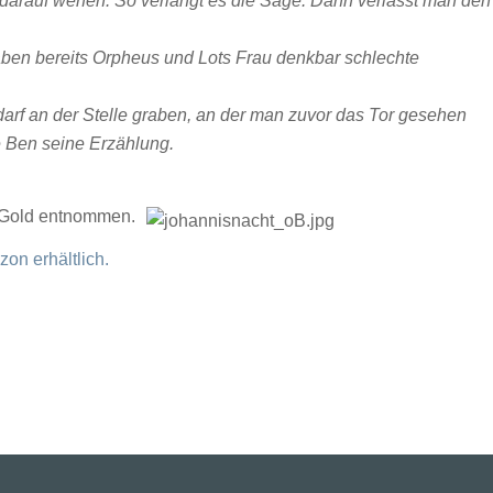
arauf werfen. So verlangt es die Sage. Dann verlässt man den
aben bereits Orpheus und Lots Frau denkbar schlechte
arf an der Stelle graben, an der man zuvor das Tor gesehen
e Ben seine Erzählung.
Gold entnommen.
on erhältlich.