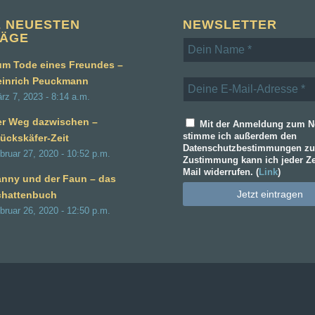
E NEUESTEN
NEWSLETTER
RÄGE
m Tode eines Freundes –
einrich Peuckmann
rz 7, 2023 - 8:14 a.m.
er Weg dazwischen –
Mit der Anmeldung zum Ne
stimme ich außerdem den
ückskäfer-Zeit
Datenschutzbestimmungen zu
bruar 27, 2020 - 10:52 p.m.
Zustimmung kann ich jeder Ze
Mail widerrufen. (
Link
)
nny und der Faun – das
chattenbuch
bruar 26, 2020 - 12:50 p.m.