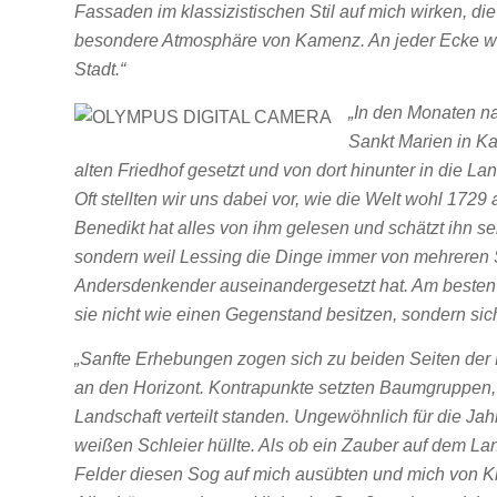
Fassaden im klassizistischen Stil auf mich wirken, di
besondere Atmosphäre von Kamenz. An jeder Ecke wie
Stadt.“
„In den Monaten na
Sankt Marien in K
alten Friedhof gesetzt und von dort hinunter in die La
Oft stellten wir uns dabei vor, wie die Welt wohl 17
Benedikt hat alles von ihm gelesen und schätzt ihn sehr
sondern weil Lessing die Dinge immer von mehreren S
Andersdenkender auseinandergesetzt hat. Am besten g
sie nicht wie einen Gegenstand besitzen, sondern sic
„Sanfte Erhebungen zogen sich zu beiden Seiten der
an den Horizont. Kontrapunkte setzten Baumgruppen, 
Landschaft verteilt standen. Ungewöhnlich für die Jahr
weißen Schleier hüllte. Als ob ein Zauber auf dem La
Felder diesen Sog auf mich ausübten und mich von Kil