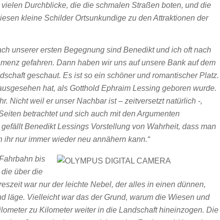
e vielen Durchblicke, die die schmalen Straßen boten, und die
sen kleine Schilder Ortsunkundige zu den Attraktionen der
ch unserer ersten Begegnung sind Benedikt und ich oft nach
amenz gefahren. Dann haben wir uns auf unsere Bank auf dem
ndschaft geschaut. Es ist so ein schöner und romantischer Platz.
29 ausgesehen hat, als Gotthold Ephraim Lessing geboren wurde.
. Nicht weil er unser Nachbar ist – zeitversetzt natürlich -,
eiten betrachtet und sich auch mit den Argumenten
efällt Benedikt Lessings Vorstellung von Wahrheit, dass man
h ihr nur immer wieder neu annähern kann.“
 Fahrbahn bis
die über die
eszeit war nur der leichte Nebel, der alles in einen dünnen,
nd läge. Vielleicht war das der Grund, warum die Wiesen und
ometer zu Kilometer weiter in die Landschaft hineinzogen. Die