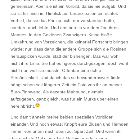
gemeinsam. Aber sie ist ein Vorbild, da sie nie aufgab. Und
sie ist für mich im Hinblick auf Emanzipation ein echtes
Vorbild, da sie das Prinzip nicht nur verstanden hatte,
sondern auch lebte. Und das bereits vor dem Tod ihres
Mannes. In den Goldenen Zwanzigern. Keine bloße
Umkehrung von Vorzeichen, die keinerlei Fortschritt bringen
würde; nur, dass dann die andere Gruppe sich die Rosinen
herauspicken würde, statt der bisherigen. Das war wohl
nicht ihre Linie. Sie hat es rigoros durchgezogen, doch wohl
nicht nur, weil sie musste. Offenbar eine echte
Persönlichkeit. Und da ich das so bewundernswert finde,
hängt schon seit längerer Zeit ein Foto von ihr an meiner
Büro-Pinnwand. Als dezente Mahnung, niemals
aufzugeben, ganz gleich, was für ein Murks über einen
hereinbricht.
Und damit ähneln meine beiden speziellen Vorbilder
einander. Und noch etwas: Knöpft eure Blusen und Hemden
immer von unten nach oben zu. Spart Zeit. Und wenn ihr
das nächste Mal einen Tret-Mülleimer oder einen