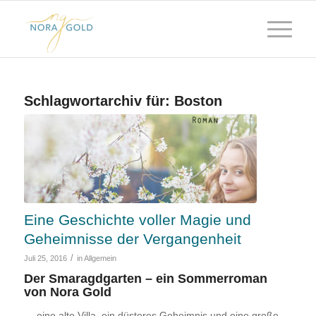
Schlagwortarchiv für:
Boston
Eine Geschichte voller Magie und
Geheimnisse der Vergangenheit
/
Juli 25, 2016
in
Allgemein
Der Smaragdgarten – ein Sommerroman
von Nora Gold
— eine alte Villa, ein düsteres Geheimnis und eine große