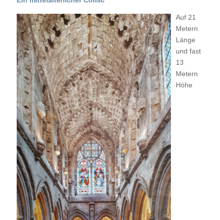
Ein mittelalterlicher Comic
Auf 21
Metern
Länge
und fast
13
Metern
Höhe