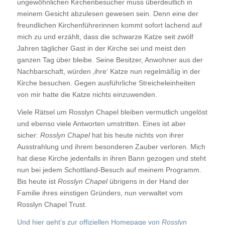
ungewöhnlichen Kirchenbesucher muss überdeutlich in
meinem Gesicht abzulesen gewesen sein. Denn eine der
freundlichen Kirchenführerinnen kommt sofort lachend auf
mich zu und erzählt, dass die schwarze Katze seit zwölf
Jahren täglicher Gast in der Kirche sei und meist den
ganzen Tag über bleibe. Seine Besitzer, Anwohner aus der
Nachbarschaft, würden ‚ihre‘ Katze nun regelmäßig in der
Kirche besuchen. Gegen ausführliche Streicheleinheiten
von mir hatte die Katze nichts einzuwenden.
Viele Rätsel um Rosslyn Chapel bleiben vermutlich ungelöst
und ebenso viele Antworten umstritten. Eines ist aber
sicher:
Rosslyn Chapel
hat bis heute nichts von ihrer
Ausstrahlung und ihrem besonderen Zauber verloren. Mich
hat diese Kirche jedenfalls in ihren Bann gezogen und steht
nun bei jedem Schottland-Besuch auf meinem Programm.
Bis heute ist
Rosslyn Chapel
übrigens in der Hand der
Familie ihres einstigen Gründers, nun verwaltet vom
Rosslyn Chapel Trust.
Und hier geht’s zur offiziellen Homepage von
Rosslyn