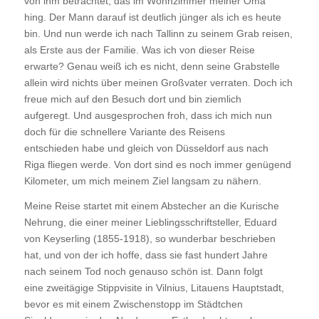
von ihm betrachtet, das im Wohnzimmer meiner Oma
hing. Der Mann darauf ist deutlich jünger als ich es heute
bin. Und nun werde ich nach Tallinn zu seinem Grab reisen,
als Erste aus der Familie. Was ich von dieser Reise
erwarte? Genau weiß ich es nicht, denn seine Grabstelle
allein wird nichts über meinen Großvater verraten. Doch ich
freue mich auf den Besuch dort und bin ziemlich
aufgeregt. Und ausgesprochen froh, dass ich mich nun
doch für die schnellere Variante des Reisens
entschieden habe und gleich von Düsseldorf aus nach
Riga fliegen werde. Von dort sind es noch immer genügend
Kilometer, um mich meinem Ziel langsam zu nähern.
Meine Reise startet mit einem Abstecher an die Kurische
Nehrung, die einer meiner Lieblingsschriftsteller, Eduard
von Keyserling (1855-1918), so wunderbar beschrieben
hat, und von der ich hoffe, dass sie fast hundert Jahre
nach seinem Tod noch genauso schön ist. Dann folgt
eine zweitägige Stippvisite in Vilnius, Litauens Hauptstadt,
bevor es mit einem Zwischenstopp im Städtchen