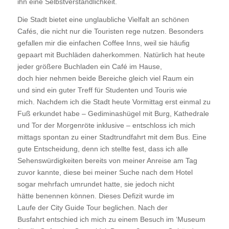
ihn eine Selbstverständlichkeit.
Die Stadt bietet eine unglaubliche Vielfalt an schönen
Cafés, die nicht nur die Touristen rege nutzen. Besonders
gefallen mir die einfachen Coffee Inns, weil sie häufig
gepaart mit Buchläden daherkommen. Natürlich hat heute
jeder größere Buchladen ein Café im Hause,
doch hier nehmen beide Bereiche gleich viel Raum ein
und sind ein guter Treff für Studenten und Touris wie
mich. Nachdem ich die Stadt heute Vormittag erst einmal zu
Fuß erkundet habe – Gediminashügel mit Burg, Kathedrale
und Tor der Morgenröte inklusive – entschloss ich mich
mittags spontan zu einer Stadtrundfahrt mit dem Bus. Eine
gute Entscheidung, denn ich stellte fest, dass ich alle
Sehenswürdigkeiten bereits von meiner Anreise am Tag
zuvor kannte, diese bei meiner Suche nach dem Hotel
sogar mehrfach umrundet hatte, sie jedoch nicht
hätte benennen können. Dieses Defizit wurde im
Laufe der City Guide Tour beglichen. Nach der
Busfahrt entschied ich mich zu einem Besuch im ‘Museum