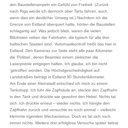
den Baustellenampeln ein Gefühl von Freiheit. (Zurück
nach Riga werde ich dennoch über Tartu fahren, auch,
wenn dies ein deutlicher Umweg ist.) Nachdem ich die
Grenze von Estland überquert hatte, hörten die Baustellen
schlagartig auf. Was jedoch blieb, waren die vielen
Blitzkisten neben der Fahrbahn, die typisch für alle drei
baltischen Staaten sind. ‘Automaatkontroll’ heißt das hier in
Estland. Den Kameras zur Seite steht alle paar Kilometer
die ‘Politsei’, deren Beamten einem zielsicher die
Laserpistole entgegen halten. Ich glaube, ich bin nicht
‘getroffen’ worden. Die Höchstgeschwindigkeit auf
Landstraßen beträgt in Estland 90 Stundenkilometer.
Am Ende einer Kleinstadt entschied ich mich zu einem
Tankstopp. Ich fuhr die Zapfsäule an, steckte den Zapfhahn
in den Tank und drückte wie gewohnt den Hebel. Nichts tat
sich. Ich drückte erneut – wieder nichts. Ich hängte den
Zapfhahn zurück und versuchte es noch einmal – vielleicht
klemmte irgendein Mechanismus. Doch es tat sich noch
immer nichts. Weitere drei erfolglose Versuche später betrat