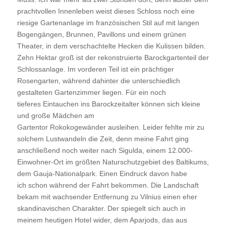
prachtvollen Innenleben weist dieses Schloss noch eine
riesige Gartenanlage im französischen Stil auf mit langen
Bogengängen, Brunnen, Pavillons und einem grünen
Theater, in dem verschachtelte Hecken die Kulissen bilden.
Zehn Hektar groß ist der rekonstruierte Barockgartenteil der
Schlossanlage. Im vorderen Teil ist ein prächtiger
Rosengarten, während dahinter die unterschiedlich
gestalteten Gartenzimmer liegen. Für ein noch
tieferes Eintauchen ins Barockzeitalter können sich kleine
und große Mädchen am
Gartentor Rokokogewänder ausleihen. Leider fehlte mir zu
solchem Lustwandeln die Zeit, denn meine Fahrt ging
anschließend noch weiter nach Sigulda, einem 12.000-
Einwohner-Ort im größten Naturschutzgebiet des Baltikums,
dem Gauja-Nationalpark. Einen Eindruck davon habe
ich schon während der Fahrt bekommen. Die Landschaft
bekam mit wachsender Entfernung zu Vilnius einen eher
skandinavischen Charakter. Der spiegelt sich auch in
meinem heutigen Hotel wider, dem Aparjods, das aus