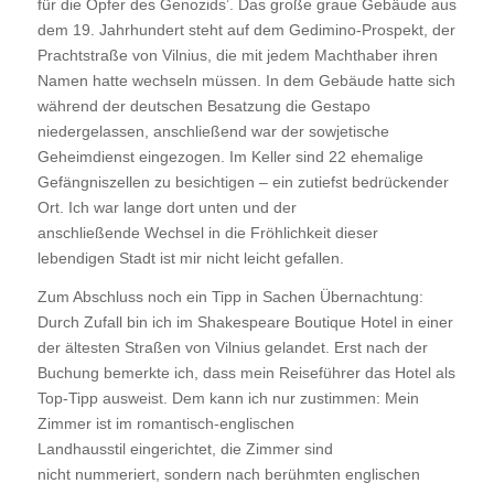
für die Opfer des Genozids’. Das große graue Gebäude aus
dem 19. Jahrhundert steht auf dem Gedimino-Prospekt, der
Prachtstraße von Vilnius, die mit jedem Machthaber ihren
Namen hatte wechseln müssen. In dem Gebäude hatte sich
während der deutschen Besatzung die Gestapo
niedergelassen, anschließend war der sowjetische
Geheimdienst eingezogen. Im Keller sind 22 ehemalige
Gefängniszellen zu besichtigen – ein zutiefst bedrückender
Ort. Ich war lange dort unten und der
anschließende Wechsel in die Fröhlichkeit dieser
lebendigen Stadt ist mir nicht leicht gefallen.
Zum Abschluss noch ein Tipp in Sachen Übernachtung:
Durch Zufall bin ich im Shakespeare Boutique Hotel in einer
der ältesten Straßen von Vilnius gelandet. Erst nach der
Buchung bemerkte ich, dass mein Reiseführer das Hotel als
Top-Tipp ausweist. Dem kann ich nur zustimmen: Mein
Zimmer ist im romantisch-englischen
Landhausstil eingerichtet, die Zimmer sind
nicht nummeriert, sondern nach berühmten englischen