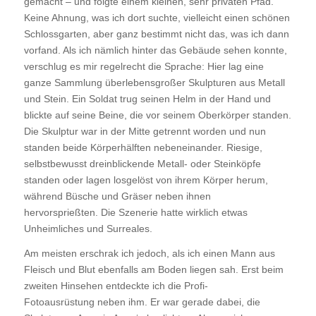
gemacht – und folgte einem kleinen, sehr privaten Pfad.
Keine Ahnung, was ich dort suchte, vielleicht einen schönen
Schlossgarten, aber ganz bestimmt nicht das, was ich dann
vorfand. Als ich nämlich hinter das Gebäude sehen konnte,
verschlug es mir regelrecht die Sprache: Hier lag eine
ganze Sammlung überlebensgroßer Skulpturen aus Metall
und Stein. Ein Soldat trug seinen Helm in der Hand und
blickte auf seine Beine, die vor seinem Oberkörper standen.
Die Skulptur war in der Mitte getrennt worden und nun
standen beide Körperhälften nebeneinander. Riesige,
selbstbewusst dreinblickende Metall- oder Steinköpfe
standen oder lagen losgelöst von ihrem Körper herum,
während Büsche und Gräser neben ihnen
hervorsprießten. Die Szenerie hatte wirklich etwas
Unheimliches und Surreales.
Am meisten erschrak ich jedoch, als ich einen Mann aus
Fleisch und Blut ebenfalls am Boden liegen sah. Erst beim
zweiten Hinsehen entdeckte ich die Profi-
Fotoausrüstung neben ihm. Er war gerade dabei, die