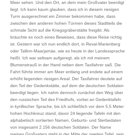
Meer sehen. Und den Ort, an dem mein Großvater beerdigt
liegt. Ich kann kaum glauben, dass ich in diesem riesigen
Turm ausgerechnet ein Zimmer bekommen habe, dass
zwischen den anderen hohen Türmen dieses Stadtteils die
schmale Sicht auf die Kriegsgräberstätte freigibt. Als
bräuchte es noch eines Beweises, dass diese Reise richtig
ist. Gestern war ich nun endlich dort, in Reval-Marienberg
oder Tallinn-Maarjamäe, wie es heute in der Landessprache
heißt. Ich war seltsam aufgeregt, als ich mit meinem
Blumenstrauß in der Hand neben dem Taxifahrer saß. Die
Fahrt führte immer am Meer entlang und endete auf einem
erhöht liegenden riesigen Areal. Der Taxifahrer deutete auf
den Teil der Gedenkstätte, auf dem die deutschen Soldaten
beerdigt liegen. Ich nahm dennoch zunächst den Weg über
den russischen Teil des Friedhofs, vorbei an Gedenktafeln
in kyrillischer Sprache, bis ich schließlich vor dem 5,5 Meter
hohen Hochkreuz stand, davor 24 liegende Tafeln mit den
alphabetisch sortierten Namen, Geburts- und Sterbedaten
von insgesamt 2.156 deutschen Soldaten. Der Name
meines Großvaters steht in der Mitte der zweiten Tafel, sein