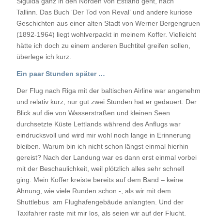
Sigulda ganz in den Norden von Estland geht, nach
Tallinn. Das Buch ‘Der Tod von Reval’ und andere kuriose
Geschichten aus einer alten Stadt von Werner Bergengruen
(1892-1964) liegt wohlverpackt in meinem Koffer. Vielleicht
hätte ich doch zu einem anderen Buchtitel greifen sollen,
überlege ich kurz.
Ein paar Stunden später …
Der Flug nach Riga mit der baltischen Airline war angenehm
und relativ kurz, nur gut zwei Stunden hat er gedauert. Der
Blick auf die von Wasserstraßen und kleinen Seen
durchsetzte Küste Lettlands während des Anflugs war
eindrucksvoll und wird mir wohl noch lange in Erinnerung
bleiben. Warum bin ich nicht schon längst einmal hierhin
gereist? Nach der Landung war es dann erst einmal vorbei
mit der Beschaulichkeit, weil plötzlich alles sehr schnell
ging. Mein Koffer kreiste bereits auf dem Band – keine
Ahnung, wie viele Runden schon -, als wir mit dem
Shuttlebus am Flughafengebäude anlangten. Und der
Taxifahrer raste mit mir los, als seien wir auf der Flucht.