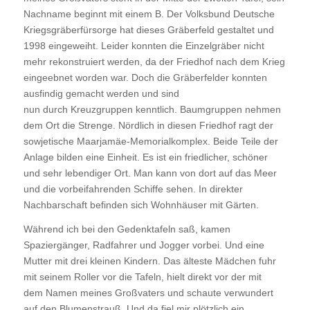
Nachname beginnt mit einem B. Der Volksbund Deutsche
Kriegsgräberfürsorge hat dieses Gräberfeld gestaltet und
1998 eingeweiht. Leider konnten die Einzelgräber nicht
mehr rekonstruiert werden, da der Friedhof nach dem Krieg
eingeebnet worden war. Doch die Gräberfelder konnten
ausfindig gemacht werden und sind
nun durch Kreuzgruppen kenntlich. Baumgruppen nehmen
dem Ort die Strenge. Nördlich in diesen Friedhof ragt der
sowjetische Maarjamäe-Memorialkomplex. Beide Teile der
Anlage bilden eine Einheit. Es ist ein friedlicher, schöner
und sehr lebendiger Ort. Man kann von dort auf das Meer
und die vorbeifahrenden Schiffe sehen. In direkter
Nachbarschaft befinden sich Wohnhäuser mit Gärten.
Während ich bei den Gedenktafeln saß, kamen
Spaziergänger, Radfahrer und Jogger vorbei. Und eine
Mutter mit drei kleinen Kindern. Das älteste Mädchen fuhr
mit seinem Roller vor die Tafeln, hielt direkt vor der mit
dem Namen meines Großvaters und schaute verwundert
auf den Blumenstrauß. Und da fiel mir plötzlich ein,