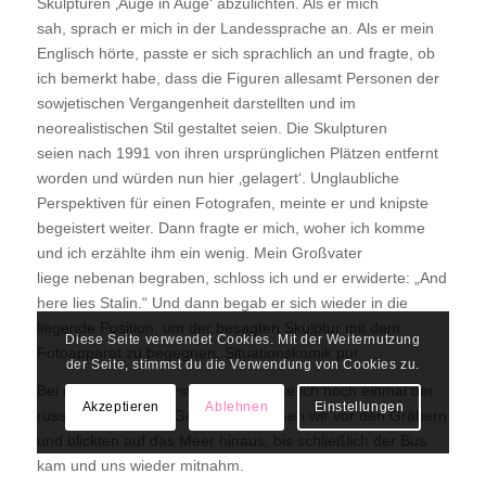
Skulpturen ‚Auge in Auge‘ abzulichten. Als er mich
sah, sprach er mich in der Landessprache an. Als er mein
Englisch hörte, passte er sich sprachlich an und fragte, ob
ich bemerkt habe, dass die Figuren allesamt Personen der
sowjetischen Vergangenheit darstellten und im
neorealistischen Stil gestaltet seien. Die Skulpturen
seien nach 1991 von ihren ursprünglichen Plätzen entfernt
worden und würden nun hier ‚gelagert‘. Unglaubliche
Perspektiven für einen Fotografen, meinte er und knipste
begeistert weiter. Dann fragte er mich, woher ich komme
und ich erzählte ihm ein wenig. Mein Großvater
liege nebenan begraben, schloss ich und er erwiderte: „And
here lies Stalin.“ Und dann begab er sich wieder in die
liegende Position, um der besagten Skulptur mit dem
Diese Seite verwendet Cookies. Mit der Weiternutzung
Fotoapparat zu begegnen. Situationskomik pur.
der Seite, stimmst du die Verwendung von Cookies zu.
Bei der Kriegsgräberstätte begegnete ich noch einmal der
Akzeptieren
Ablehnen
Einstellungen
russischen Familie. Gemeinsam saßen wir vor den Gräbern
und blickten auf das Meer hinaus, bis schließlich der Bus
kam und uns wieder mitnahm.