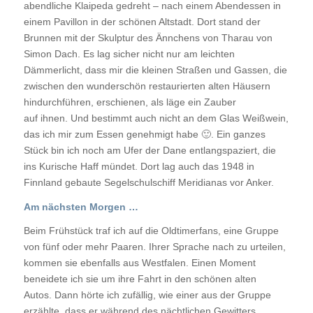
abendliche Klaipeda gedreht – nach einem Abendessen in
einem Pavillon in der schönen Altstadt. Dort stand der
Brunnen mit der Skulptur des Ännchens von Tharau von
Simon Dach. Es lag sicher nicht nur am leichten
Dämmerlicht, dass mir die kleinen Straßen und Gassen, die
zwischen den wunderschön restaurierten alten Häusern
hindurchführen, erschienen, als läge ein Zauber
auf ihnen. Und bestimmt auch nicht an dem Glas Weißwein,
das ich mir zum Essen genehmigt habe
🙂
. Ein ganzes
Stück bin ich noch am Ufer der Dane entlangspaziert, die
ins Kurische Haff mündet. Dort lag auch das 1948 in
Finnland gebaute Segelschulschiff Meridianas vor Anker.
Am nächsten Morgen …
Beim Frühstück traf ich auf die Oldtimerfans, eine Gruppe
von fünf oder mehr Paaren. Ihrer Sprache nach zu urteilen,
kommen sie ebenfalls aus Westfalen. Einen Moment
beneidete ich sie um ihre Fahrt in den schönen alten
Autos. Dann hörte ich zufällig, wie einer aus der Gruppe
erzählte, dass er während des nächtlichen Gewitters