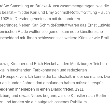
 größte Sammlung an Brücke-Kunst zusammengetragen, wie die
esitzt – mit der Karl und Emy Schmidt-Rottluff-Stiftung – auch
t 1905 in Dresden gemeinsam mit drei anderen
 gegründet. Neben Karl Schmidt-Rottluff waren das Ernst Ludwi
kademischen Pfade wollten sie gemeinsam neue künstlerische
cheidend mit. Ihnen schlossen sich weitere Künstler wie Emil
udwig Kirchner und Erich Heckel an den Moritzburger Teichen
te in leuchtenden Farbkontrasten und reduzierten
d Perspektiven. Ich kenne die Landschaft, in der sie malten. Die
r als hundert Jahren dort empfunden haben müssen, erspürt
eigenen Innenleben in einen Dialog treten. 1911
zburg und etwas Neues begann, als die Künstler nach Berlin
fften und fanden sie ein aufgeschlossenes Publikum