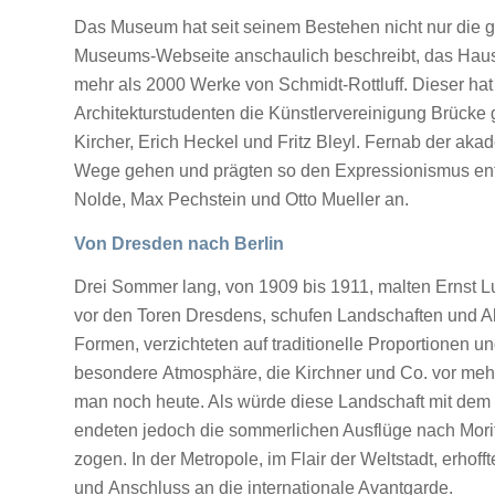
Das Museum hat seit seinem Bestehen nicht nur die
Museums-Webseite anschaulich beschreibt, das Haus b
mehr als 2000 Werke von Schmidt-Rottluff. Dieser ha
Architekturstudenten die Künstlervereinigung Brücke
Kircher, Erich Heckel und Fritz Bleyl. Fernab der a
Wege gehen und prägten so den Expressionismus ents
Nolde, Max Pechstein und Otto Mueller an.
Von Dresden nach Berlin
Drei Sommer lang, von 1909 bis 1911, malten Ernst L
vor den Toren Dresdens, schufen Landschaften und Ak
Formen, verzichteten auf traditionelle Proportionen un
besondere Atmosphäre, die Kirchner und Co. vor meh
man noch heute. Als würde diese Landschaft mit dem 
endeten jedoch die sommerlichen Ausflüge nach Morit
zogen. In der Metropole, im Flair der Weltstadt, erho
und Anschluss an die internationale Avantgarde.