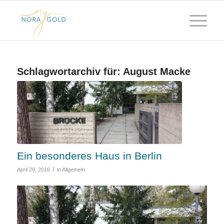
Schlagwortarchiv für:
August Macke
Ein besonderes Haus in Berlin
/
April 28, 2016
in
Allgemein