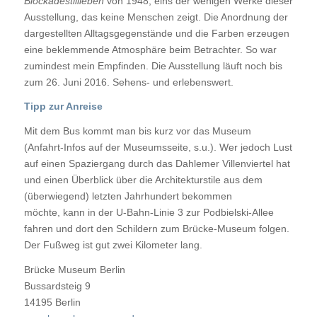
Blockadestillleben
von 1948, eins der wenigen Werke dieser
Ausstellung, das keine Menschen zeigt. Die Anordnung der
dargestellten Alltagsgegenstände und die Farben erzeugen
eine beklemmende Atmosphäre beim Betrachter. So war
zumindest mein Empfinden. Die Ausstellung läuft noch bis
zum 26. Juni 2016. Sehens- und erlebenswert.
Tipp zur Anreise
Mit dem Bus kommt man bis kurz vor das Museum
(Anfahrt-Infos auf der Museumsseite, s.u.). Wer jedoch Lust
auf einen Spaziergang durch das Dahlemer Villenviertel hat
und einen Überblick über die Architekturstile aus dem
(überwiegend) letzten Jahrhundert bekommen
möchte, kann in der U-Bahn-Linie 3 zur Podbielski-Allee
fahren und dort den Schildern zum Brücke-Museum folgen.
Der Fußweg ist gut zwei Kilometer lang.
Brücke Museum Berlin
Bussardsteig 9
14195
Berlin