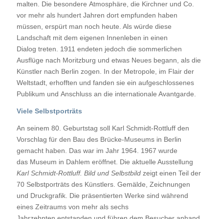
malten. Die besondere Atmosphäre, die Kirchner und Co.
vor mehr als hundert Jahren dort empfunden haben
müssen, erspürt man noch heute. Als würde diese
Landschaft mit dem eigenen Innenleben in einen
Dialog treten. 1911 endeten jedoch die sommerlichen
Ausflüge nach Moritzburg und etwas Neues begann, als die
Künstler nach Berlin zogen. In der Metropole, im Flair der
Weltstadt, erhofften und fanden sie ein aufgeschlossenes
Publikum und Anschluss an die internationale Avantgarde.
Viele Selbstporträts
An seinem 80. Geburtstag soll Karl Schmidt-Rottluff den
Vorschlag für den Bau des Brücke-Museums in Berlin
gemacht haben. Das war im Jahr 1964. 1967 wurde
das Museum in Dahlem eröffnet. Die aktuelle Ausstellung
Karl Schmidt-Rottluff. Bild und Selbstbild
zeigt einen Teil der
70 Selbstporträts des Künstlers. Gemälde, Zeichnungen
und Druckgrafik. Die präsentierten Werke sind während
eines Zeitraums von mehr als sechs
Jahrzehnten entstanden und führen dem Besucher anhand