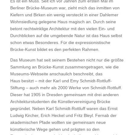
Es ist ein Muss. Seit ich vor Jahren zum ersten Mal im
Berliner Brücke-Museum war, zieht mich das inmitten von
Kiefern und Birken ein wenig versteckt in einer Dahlemer
Wohnsiedlung gelegene Haus magisch an. Durch seine
betont rechtwinklige Architektur mit den vielen Ein- und
Durchblicken auf die umgebende Natur ist das Haus selbst
schon etwas Besonderes. Für die expressionistische
Brücke-Kunst bildet es den perfekten Rahmen.
Das Museum hat seit seinem Bestehen nicht nur die größte
Sammlung an Brücke-Kunst zusammengetragen, wie die
Museums-Webseite anschaulich beschreibt, das
Haus besitzt – mit der Karl und Emy Schmidt-Rottluff-
Stiftung – auch mehr als 2000 Werke von Schmidt-Rottluff.
Dieser hat 1905 in Dresden gemeinsam mit drei anderen
Architekturstudenten die Künstlervereinigung Brücke
gegründet. Neben Karl Schmidt-Rottluff waren das Ernst
Ludwig Kircher, Erich Heckel und Fritz Bleyl. Fernab der
akademischen Pfade wollten sie gemeinsam neue
künstlerische Wege gehen und prägten so den