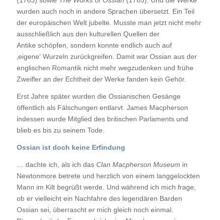
(1763) sowie
The Works of Ossian
(1765). Und die Werke
wurden auch noch in andere Sprachen übersetzt. Ein Teil
der europäischen Welt jubelte. Musste man jetzt nicht mehr
ausschließlich aus den kulturellen Quellen der
Antike schöpfen, sondern konnte endlich auch auf
‚eigene‘ Wurzeln zurückgreifen. Damit war Ossian aus der
englischen Romantik nicht mehr wegzudenken und frühe
Zweifler an der Echtheit der Werke fanden kein Gehör.
Erst Jahre später wurden die Ossianischen Gesänge
öffentlich als Fälschungen entlarvt. James Macpherson
indessen wurde Mitglied des britischen Parlaments und
blieb es bis zu seinem Tode.
Ossian ist doch keine Erfindung
… dachte ich, als ich das
Clan Macpherson Museum
in
Newtonmore betrete und herzlich von einem langgelockten
Mann im Kilt begrüßt werde. Und während ich mich frage,
ob er vielleicht ein Nachfahre des legendären Barden
Ossian sei, überrascht er mich gleich noch einmal.