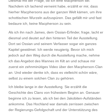
Diesmal mit der Frage, ob ich eine Macpherson sei.
Nachdem ich lachend verneint habe, erzählt er mir, dass
hierher Macphersons aus der ganzen Welt kämen, um ihre
schottischen Wurzeln aufzuspüren. Das gefällt mir und fast
bedaure ich, keine Macpherson zu sein.
Als ich ihn nach James, dem Ossian-Erfinder, frage, lacht er
diesmal und deutet auf den hinteren Teil der Ausstellung.
Dort sei Ossian und seinem Verfasser sogar ein ganzes
Kapitel gewidmet. Ich werde neugierig. Bevor ich mich
jedoch auf den Weg durch die Ausstellung mache, nehme
ich das Angebot des Mannes im Kilt an und schaue mir
zuerst ein zehnminütiges Video über den Macpherson-Clan
an. Und wieder denke ich, dass es vielleicht schön wäre,
selbst zu einem solchen Clan zu gehören.
Ich bleibe lange in der Ausstellung. Sie erzählt die
Geschichte des Clans von frühestem Beginn an. Genauer
beginne ich zu lesen, als ich bei den Jakobiten-Aufständen
ankomme. Das Hochland war damals zerrissen zwischen
der Regierungs-Gefolgschaft und der Unterstützung des